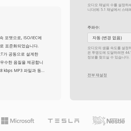
트에서 MP3보다 더 나은
오디오 채널의 수를 설정하세
트와 24비트 심도가 지원됩
니다(예: 5.1 채널에서 스
es, Apple Music,
본 처리 — 반면 서드파티 지원
주파수:
부분의 차량 인포테인먼트 시스템에
 후속 포맷으로, ISO/IEC에
자동 (변경 없음)
 포맷을 정의합니다: 구형
일부로 표준화되었습니다.
오디오의 샘플 속도를 설정하세요
원자 구조를 통한 풍부한 메
은 투명도에 도달하려면 44.
T&amp;T가 공동으로 설계한
정보를 찾으실 수 있습니다.
무손실 워크플로 모두를 지
 우수한 음질을 제공합니
8 kbps MP3 파일과 동등
전부 재설정
이산 코사인 변환과 고급 심
합니다. AAC는 Apple
be, 그리고 많은 스트리밍 서비
번째 장점은 뛰어난 압축
약하면서도 고품질 오디오
까지의 샘플레이트와 최대 48
운드까지 모든 용도에 적