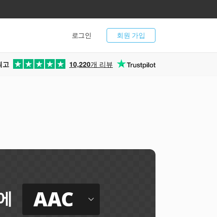
로그인
회원 가입
최고
10,220
개 리뷰
AAC
에