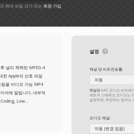
GB 최대 파일 크기 또는
회원 가입
설정
시 이후 널리 채택된 MPEG-4
채널 당 비트전송률:
대한 Apple의 선호 파일
자동
림을 비디오 가능 MP4
채널당
AAC 오디오 비트레이트
이어에 알립니다. 내부적
세트의 스테레오 오디오는 25
설정하면, 추천하는 범위는 ≥6
Coding, Low
 래핑하지만, Apple
를 사용합니다. AAC로 인코
오디오 채널:
제, 시간적 노이즈 셰이핑,
자동 (변경 없음)