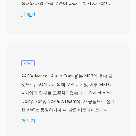
상태와 배경 소음 수준에 따라 4.75~12.2 kbps의
8가지 비트레이트 사이를 동적으로 전환합니다.
더 보기
링크 품질이 저하되면 인코더가 낮은 레이트로 전
환하여 약간의 선명도를 희생하고 전송 안정성을
확보합니다. 이 적응 메커니즘은 3GPP 사양에 정
의되어 있으며, 전 세계적으로 수십억 건의 모바일
통화에 사용되는 가장 널리 보급된 음성 코덱 중
하나입니다. 주요 장점은 압축 효율성으로, 12.2
AAC
kbps에서 1분의 AMR 오디오는 약 90 KB를 차지
AAC(Advanced Audio Coding)는 MP3의 후속 포
하여 대역폭이 제한된 네트워크에서의 음성 메모,
맷으로, ISO/IEC에 의해 MPEG-2 및 이후 MPEG-
음성 사서함, MMS에 실용적입니다. 또 다른 이점
4 사양의 일부로 표준화되었습니다. Fraunhofer,
은 내장된 음성 활동 감지 및 컴포트 노이즈 생성
Dolby, Sony, Nokia, AT&amp;T가 공동으로 설계
기능으로, 무음 구간에서의 전송을 줄여줍니다.
한 AAC는 동일하거나 더 낮은 비트레이트에서 우
AMR은 협대역(300~3400 Hz) 특성으로 음악에는
수한 음질을 제공합니다 — 96 kbps AAC 스트림
더 보기
적합하지 않지만, 열악한 네트워크 환경에서 명료
은 일반적으로 128 kbps MP3 파일과 동등한 청감
한 음성을 전달하는 데 탁월합니다.
품질을 보입니다. 이 코덱은 수정 이산 코사인 변