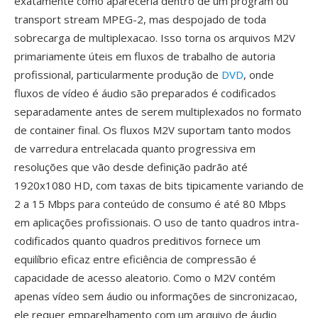
exatamente como apareceria dentro de um program ou
transport stream MPEG-2, mas despojado de toda
sobrecarga de multiplexacao. Isso torna os arquivos M2V
primariamente úteis em fluxos de trabalho de autoria
profissional, particularmente produção de
DVD
, onde
fluxos de vídeo é áudio são preparados é codificados
separadamente antes de serem multiplexados no formato
de container final. Os fluxos M2V suportam tanto modos
de varredura entrelacada quanto progressiva em
resoluções que vão desde definição padrão até
1920x1080 HD, com taxas de bits tipicamente variando de
2 a 15 Mbps para conteúdo de consumo é até 80 Mbps
em aplicações profissionais. O uso de tanto quadros intra-
codificados quanto quadros preditivos fornece um
equilíbrio eficaz entre eficiência de compressão é
capacidade de acesso aleatorio. Como o M2V contém
apenas vídeo sem áudio ou informações de sincronizacao,
ele requer emparelhamento com um arquivo de áudio