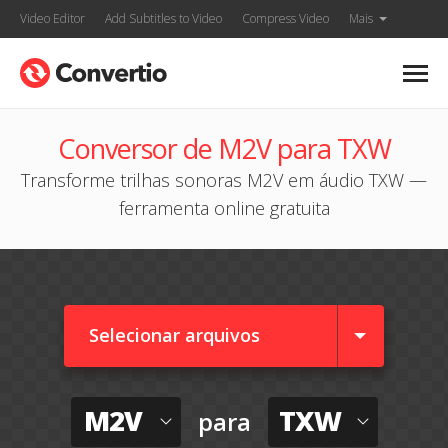
Video Editor
Add Subtitles to Video
Compress Video
Mais
Conversor de M2V para TXW
Transforme trilhas sonoras M2V em áudio TXW —
ferramenta online gratuita
Selecionar arquivos
M2V
TXW
para