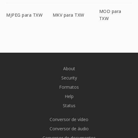
MOD para
MJPEG para TXW
MKV para TXW
TXW
About
Security
Formatos
Help
Status
Conversor de vídeo
Conversor de áudio
Conversor de documentos