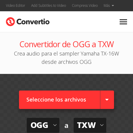
Video Editor
Add Subtitles to Video
Compress Video
Más
Convertidor de OGG a TXW
Crea audio para el sampler Yamaha TX-16W
desde archivos OGG
Seleccione los archivos
OGG
TXW
a