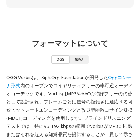
フォーマットについて
OGG
8SVX
OGG Vorbisは、Xiph.Org Foundationが開発した
Oggコンテ
ナ形式
内のオープンでロイヤリティフリーの非可逆オーディ
オコーデックです。VorbisはMP3やAACの特許フリーの代替
として設計され、フレームごとに信号の複雑さに適応する可
変ビットレートエンコーディングと改良型離散コサイン変換
(MDCT)コーディングを使用します。ブラインドリスニング
テストでは、特に96-192 kbpsの範囲でVorbisがMP3に匹敵
またはそれを超える知覚品質を提供することが一貫して示さ