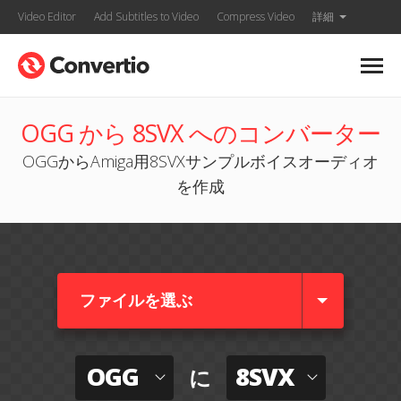
Video Editor
Add Subtitles to Video
Compress Video
詳細
OGG から 8SVX へのコンバーター
OGGからAmiga用8SVXサンプルボイスオーディオ
を作成
ファイルを選ぶ
OGG
8SVX
に