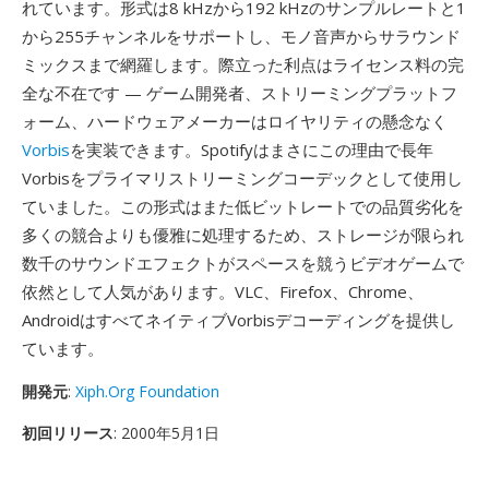
れています。形式は8 kHzから192 kHzのサンプルレートと1
から255チャンネルをサポートし、モノ音声からサラウンド
ミックスまで網羅します。際立った利点はライセンス料の完
全な不在です — ゲーム開発者、ストリーミングプラットフ
ォーム、ハードウェアメーカーはロイヤリティの懸念なく
Vorbis
を実装できます。Spotifyはまさにこの理由で長年
Vorbisをプライマリストリーミングコーデックとして使用し
ていました。この形式はまた低ビットレートでの品質劣化を
多くの競合よりも優雅に処理するため、ストレージが限られ
数千のサウンドエフェクトがスペースを競うビデオゲームで
依然として人気があります。VLC、Firefox、Chrome、
AndroidはすべてネイティブVorbisデコーディングを提供し
ています。
開発元
:
Xiph.Org Foundation
初回リリース
: 2000年5月1日