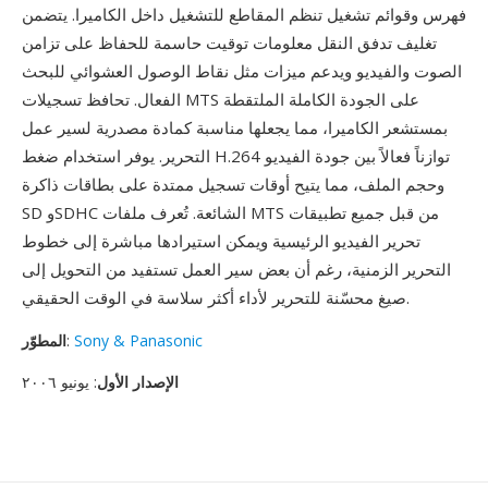
فهرس وقوائم تشغيل تنظم المقاطع للتشغيل داخل الكاميرا. يتضمن
تغليف تدفق النقل معلومات توقيت حاسمة للحفاظ على تزامن
الصوت والفيديو ويدعم ميزات مثل نقاط الوصول العشوائي للبحث
الفعال. تحافظ تسجيلات MTS على الجودة الكاملة الملتقطة
بمستشعر الكاميرا، مما يجعلها مناسبة كمادة مصدرية لسير عمل
التحرير. يوفر استخدام ضغط H.264 توازناً فعالاً بين جودة الفيديو
وحجم الملف، مما يتيح أوقات تسجيل ممتدة على بطاقات ذاكرة
SD وSDHC الشائعة. تُعرف ملفات MTS من قبل جميع تطبيقات
تحرير الفيديو الرئيسية ويمكن استيرادها مباشرة إلى خطوط
التحرير الزمنية، رغم أن بعض سير العمل تستفيد من التحويل إلى
صيغ محسّنة للتحرير لأداء أكثر سلاسة في الوقت الحقيقي.
Sony & Panasonic
:
المطوّر
الإصدار الأول
: يونيو ٢٠٠٦