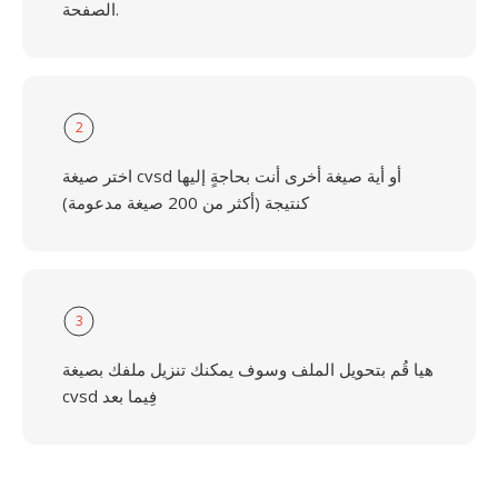
الصفحة.
2
اختر صيغة cvsd أو أية صيغة أخرى أنت بحاجةٍ إليها
كنتيجة (أكثر من 200 صيغة مدعومة)
3
هيا قُم بتحويل الملف وسوف يمكنك تنزيل ملفك بصيغة
cvsd فِيما بعد