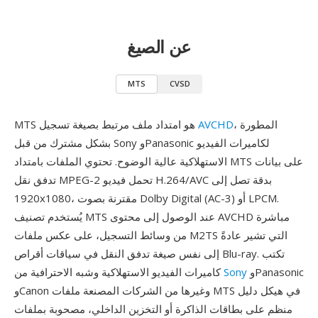
عن الصيغ
MTS
CVSD
، المطورة
AVCHD
MTS هو امتداد ملف مرتبط بصيغة تسجيل
بشكل مشترك من قبل Sony وPanasonic لكاميرات الفيديو
الاستهلاكية عالية الوضوح. تحتوي الملفات بامتداد MTS على بيانات
تدفق نقل MPEG-2 تحمل فيديو H.264/AVC بدقة تصل إلى
1920x1080، مقترنة بصوت Dolby Digital (AC-3) أو LPCM.
يُستخدم تصنيف MTS عند الوصول إلى محتوى AVCHD مباشرة
من وسائط التسجيل، على عكس ملفات M2TS التي تشير عادةً
إلى نفس صيغة تدفق النقل في سياقات أقراص Blu-ray. تكتب
وPanasonic
Sony
كاميرات الفيديو الاستهلاكية وشبه الاحترافية من
وCanon وغيرها من الشركات المصنعة ملفات MTS في هيكل دليل
منظم على بطاقات الذاكرة أو التخزين الداخلي، مصحوبة بملفات