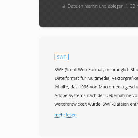
Dateien hierhin und ablegen. 1 GB
SWF
SWF (Small Web Format, ursprünglich Shoc
Dateiformat für Multimedia, Vektorgrafike
Inhalte, das 1996 von Macromedia gescha
Adobe Systems nach der Uebernahme v
weiterentwickelt wurde. SWF-Dateien ent
aus Vektor- und Rastergrafiken, Animati
mehr lesen
Audio und Video sowie ActionScript-Code f
verpackt in einem kompakten Binärformat,