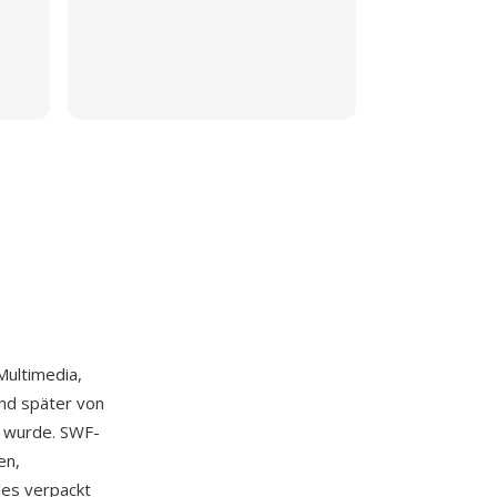
Multimedia,
nd später von
 wurde. SWF-
en,
les verpackt