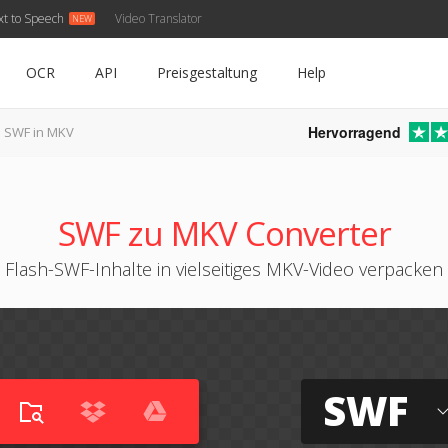
xt to Speech
Video Translator
OCR
API
Preisgestaltung
Help
Hervorragend
SWF in MKV
SWF zu MKV Converter
Flash-SWF-Inhalte in vielseitiges MKV-Video verpacken
SWF