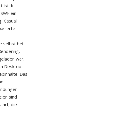
 ist. In
 SWF ein
, Casual
basierte
e selbst bei
Rendering,
geladen war.
en Desktop-
ebinhalte. Das
nd
endungen.
ien sind
hrt, die