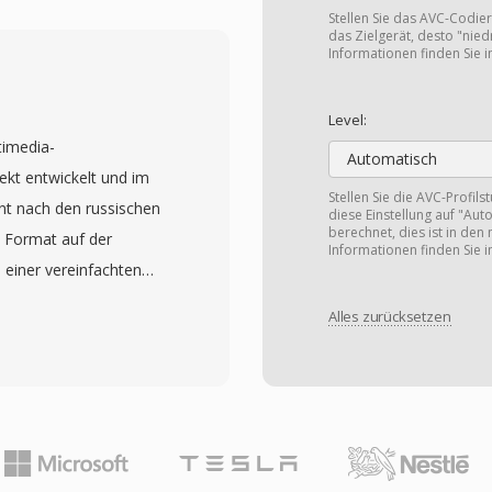
r Blütephase von den
Stellen Sie das AVC-Codieru
10er trieb SWF ein
das Zielgerät, desto "niedr
Informationen finden Sie 
 animierte Websites,
sanwendungen und
Level:
orbasierte Render-Engine
timedia-
ierbare Grafiken bei
Automatisch
kt entwickelt und im
machte reichhaltige
Stellen Sie die AVC-Profils
nt nach den russischen
diese Einstellung auf "Aut
nternetverbindungen
berechnet, dies ist in den
 Format auf der
es Rendering, sodass
Informationen finden Sie 
 einer vereinfachten
 die gesamte Datei
nd zukunftskompatible
 war auf seinem
Alles zurücksetzen
 unbegrenzte Anzahl von
igen Desktop-Computer
er einzigen Datei
ichweite für interaktive
.264 und HEVC über VP9
weiter und unterstützte
und DTS für Audio. Ein
griff, 3D-
nde
 für
n einfachem SRT-Text