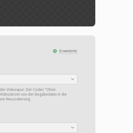
Erweiterte
 der Videospur. Der Codec "Ohne
Videostrom von der Eingabedatei in die
hne Neucodierung.