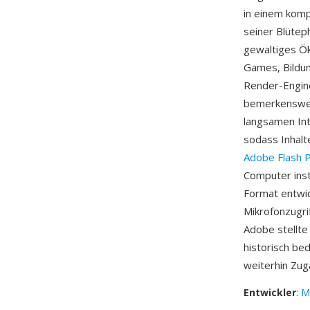
in einem kompa
seiner Blütep
gewaltiges Ö
Games, Bildun
Render-Engine
bemerkenswert
langsamen Int
sodass Inhalt
Adobe Flash P
Computer inst
Format entwic
Mikrofonzugri
Adobe stellte
historisch be
weiterhin Zug
Entwickler
:
M