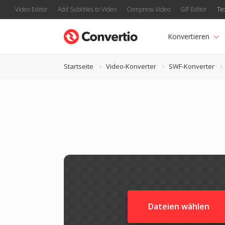
Video Editor
Add Subtitles to Video
Compress Video
GIF Editor
Te
Konvertieren
Startseite
Video-Konverter
SWF-Konverter
Dateien wählen