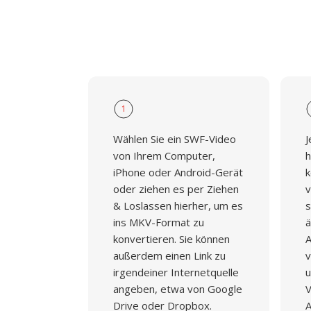
1
Wählen Sie ein SWF-Video
J
von Ihrem Computer,
h
iPhone oder Android-Gerät
k
oder ziehen es per Ziehen
v
& Loslassen hierher, um es
s
ins MKV-Format zu
ä
konvertieren. Sie können
A
außerdem einen Link zu
v
irgendeiner Internetquelle
u
angeben, etwa von Google
V
Drive oder Dropbox.
A