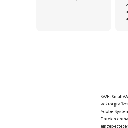
w
u
u
SWF (Small We
Vektorgrafike
Adobe System
Dateien entha
eingebettetem