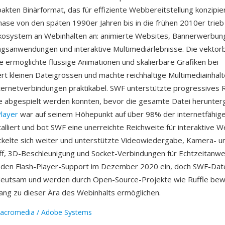
kten Binärformat, das für effiziente Webbereitstellung konzipiert
hase von den späten 1990er Jahren bis in die frühen 2010er trieb
kosystem an Webinhalten an: animierte Websites, Bannerwerbung
gsanwendungen und interaktive Multimediärlebnisse. Die vektor
 ermöglichte flüssige Animationen und skalierbare Grafiken bei
 kleinen Dateigrössen und machte reichhaltige Multimediainhalt
ernetverbindungen praktikabel. SWF unterstützte progressives 
e abgespielt werden konnten, bevor die gesamte Datei herunter
layer
war auf seinem Höhepunkt auf über 98% der internetfähig
alliert und bot SWF eine unerreichte Reichweite für interaktive W
kelte sich weiter und unterstützte Videowiedergabe, Kamera- u
ff, 3D-Beschleunigung und Socket-Verbindungen für Echtzeitanw
 den Flash-Player-Support im Dezember 2020 ein, doch SWF-Date
deutsam und werden durch Open-Source-Projekte wie Ruffle bewa
ang zu dieser Ära des Webinhalts ermöglichen.
acromedia / Adobe Systems