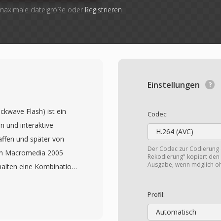
 maximale dateigröße oder
Registrieren
Einstellungen
kwave Flash) ist ein
Codec:
n und interaktive
H.264 (AVC)
ffen und später von
Der Codec zur Codierung
on Macromedia 2005
Rekodierung" kopiert den 
Ausgabe, wenn möglich o
halten eine Kombination
onen, eingebettetem
ür Interaktivität — alles
Profil:
 das für effiziente
Automatisch