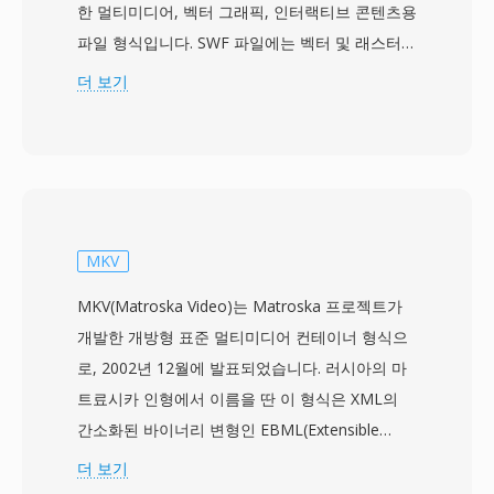
한 멀티미디어, 벡터 그래픽, 인터랙티브 콘텐츠용
파일 형식입니다. SWF 파일에는 벡터 및 래스터
그래픽, 애니메이션, 임베디드 오디오와 비디오,
더 보기
상호작용을 위한 ActionScript 코드가 결합되어,
효율적인 웹 전달을 위해 설계된 컴팩트한 바이너
리 형식으로 패키징됩니다. 1990년대 후반부터
2010년대 초반까지의 전성기 동안 SWF는 애니메
이션 웹사이트, 배너 광고, 캐주얼 게임, 교육 애플
리케이션, 인터랙티브 멀티미디어 경험을 포함한
MKV
방대한 웹 콘텐츠 생태계를 구동했습니다. 벡터 기
MKV(Matroska Video)는 Matroska 프로젝트가
반 렌더링 엔진은 매우 작은 파일 크기에서도 부드
개발한 개방형 표준 멀티미디어 컨테이너 형식으
러운 애니메이션과 확장 가능한 그래픽을 가능하
로, 2002년 12월에 발표되었습니다. 러시아의 마
게 하여, 느린 인터넷 연결에서도 풍부한 멀티미디
트료시카 인형에서 이름을 딴 이 형식은 XML의
어 콘텐츠를 실용적으로 만들었습니다. SWF는 프
간소화된 바이너리 변형인 EBML(Extensible
로그레시브 렌더링을 지원하여, 전체 파일이 다운
Binary Meta Language)을 기반으로 구축되어, 유
더 보기
로드되기 전에 콘텐츠가 재생될 수 있었습니다.
연하고 미래 호환이 가능한 구조를 제공합니다.