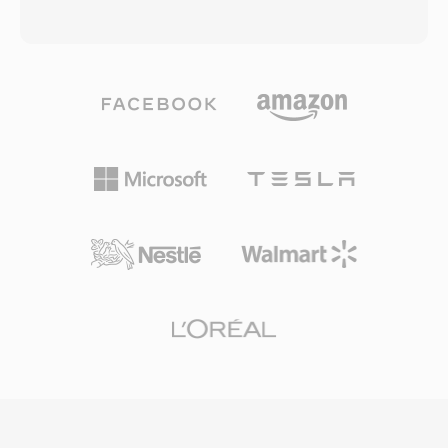
Adobe Flash Player는 최고 시기에 인터넷에 연결
MKV는 단일 파일 내에 사실상 무제한의 비디오,
된 데스크톱 컴퓨터의 98% 이상에 설치되어,
오디오, 자막 트랙을 담을 수 있으며, 비디오의 경
SWF에 인터랙티브 웹 콘텐츠를 위한 비할 데 없
우 H.264, HEVC, VP9, AV1부터 오디오의 경우
는 도달 범위를 제공했습니다. 이 형식은 비디오
AAC, FLAC, Opus, DTS까지 다양한 코덱을 지원
재생, 카메라 및 마이크 접근, 3D 가속, 실시간 애
합니다. 뛰어난 기능 중 하나는 포괄적인 자막 지
플리케이션을 위한 소켓 연결을 지원하도록 발전
원으로, 단순한 SRT 텍스트부터 복잡한 ASS 스타
했습니다. Adobe는 2020년 12월에 Flash Player
일 자막, 블루레이 디스크의 비트맵 기반 PGS 트
지원을 종료했지만, SWF 파일은 역사적으로 중요
랙까지 처리합니다. MKV는 또한 챕터 마커, 첨부
한 의미를 가지며 Ruffle 같은 오픈소스 프로젝트
파일(스타일 자막에 필요한 글꼴 등), 태그 메타데
를 통해 이 시대의 웹 콘텐츠에 대한 접근이 계속
이터를 지원하여 가장 기능이 풍부한 컨테이너 중
보존되고 있습니다.
하나입니다. 개방형 사양은 모든 개발자가 라이선
스 비용 없이 MKV 읽기 및 쓰기를 구현할 수 있도
록 보장하며, 이는 미디어 플레이어, 스트리밍 도
구, 인코딩 소프트웨어 전반에 걸친 폭넓은 채택을
이끌었습니다. 사실상 모든 코덱 조합을 하나의 잘
정리된 파일에 캡슐화할 수 있는 능력 덕분에