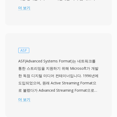
그래픽, 애니메이션, 임베디드 오디오와 비디오,
더 보기
상호작용을 위한 ActionScript 코드가 결합되어,
효율적인 웹 전달을 위해 설계된 컴팩트한 바이너
리 형식으로 패키징됩니다. 1990년대 후반부터
2010년대 초반까지의 전성기 동안 SWF는 애니메
이션 웹사이트, 배너 광고, 캐주얼 게임, 교육 애플
리케이션, 인터랙티브 멀티미디어 경험을 포함한
ASF
방대한 웹 콘텐츠 생태계를 구동했습니다. 벡터 기
ASF(Advanced Systems Format)는 네트워크를
반 렌더링 엔진은 매우 작은 파일 크기에서도 부드
통한 스트리밍을 지원하기 위해 Microsoft가 개발
러운 애니메이션과 확장 가능한 그래픽을 가능하
한 독점 디지털 미디어 컨테이너입니다. 1996년에
게 하여, 느린 인터넷 연결에서도 풍부한 멀티미디
도입되었으며, 원래 Active Streaming Format으
어 콘텐츠를 실용적으로 만들었습니다. SWF는 프
로 불렸다가 Advanced Streaming Format으로
로그레시브 렌더링을 지원하여, 전체 파일이 다운
변경된 후 현재 이름을 갖게 되었습니다. ASF는
더 보기
로드되기 전에 콘텐츠가 재생될 수 있었습니다.
Windows Media Audio(WMA)와 Windows
Adobe Flash Player는 최고 시기에 인터넷에 연결
Media Video(WMV) 콘텐츠의 기본 컨테이너 역할
된 데스크톱 컴퓨터의 98% 이상에 설치되어,