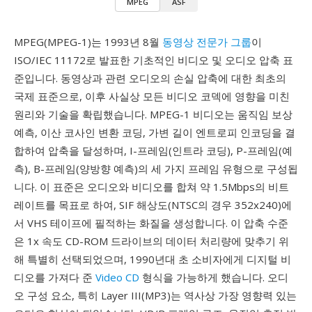
MPEG
ASF
MPEG(MPEG-1)는 1993년 8월
동영상 전문가 그룹
이
ISO/IEC 11172로 발표한 기초적인 비디오 및 오디오 압축 표
준입니다. 동영상과 관련 오디오의 손실 압축에 대한 최초의
국제 표준으로, 이후 사실상 모든 비디오 코덱에 영향을 미친
원리와 기술을 확립했습니다. MPEG-1 비디오는 움직임 보상
예측, 이산 코사인 변환 코딩, 가변 길이 엔트로피 인코딩을 결
합하여 압축을 달성하며, I-프레임(인트라 코딩), P-프레임(예
측), B-프레임(양방향 예측)의 세 가지 프레임 유형으로 구성됩
니다. 이 표준은 오디오와 비디오를 합쳐 약 1.5Mbps의 비트
레이트를 목표로 하여, SIF 해상도(NTSC의 경우 352x240)에
서 VHS 테이프에 필적하는 화질을 생성합니다. 이 압축 수준
은 1x 속도 CD-ROM 드라이브의 데이터 처리량에 맞추기 위
해 특별히 선택되었으며, 1990년대 초 소비자에게 디지털 비
디오를 가져다 준
Video CD
형식을 가능하게 했습니다. 오디
오 구성 요소, 특히 Layer III(MP3)는 역사상 가장 영향력 있는