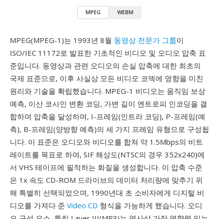
MPEG
WEBM
MPEG(MPEG-1)는 1993년 8월
동영상 전문가 그룹
이
ISO/IEC 11172로 발표한 기초적인 비디오 및 오디오 압축 표
준입니다. 동영상과 관련 오디오의 손실 압축에 대한 최초의
국제 표준으로, 이후 사실상 모든 비디오 코덱에 영향을 미친
원리와 기술을 확립했습니다. MPEG-1 비디오는 움직임 보상
예측, 이산 코사인 변환 코딩, 가변 길이 엔트로피 인코딩을 결
합하여 압축을 달성하며, I-프레임(인트라 코딩), P-프레임(예
측), B-프레임(양방향 예측)의 세 가지 프레임 유형으로 구성됩
니다. 이 표준은 오디오와 비디오를 합쳐 약 1.5Mbps의 비트
레이트를 목표로 하여, SIF 해상도(NTSC의 경우 352x240)에
서 VHS 테이프에 필적하는 화질을 생성합니다. 이 압축 수준
은 1x 속도 CD-ROM 드라이브의 데이터 처리량에 맞추기 위
해 특별히 선택되었으며, 1990년대 초 소비자에게 디지털 비
디오를 가져다 준
Video CD
형식을 가능하게 했습니다. 오디
오 구성 요소, 특히 Layer III(MP3)는 역사상 가장 영향력 있는