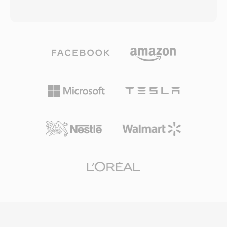
I/P/B 프레임 구조, 움직임 추정 방식, 블록 기반
관대한 BSD 스타일 라이선스로 VP8 코덱과 함께
변환 코딩은 MPEG-2부터 H.264 이후까지 모든
WebM을 공개하여, 개방형 웹 비디오에서 H.264
주요 비디오 코덱이 따르는 아키텍처 템플릿을 확
채택을 저해하던 특허 및 로열티 장벽을 제거했습
립했습니다. 압축 효율 면에서 오래전에 초월되었
니다. WebM 컨테이너는 Matroska의 효율적인
지만, MPEG-1은 사실상 모든 미디어 소프트웨어
바이너리 구조를 계승하되, 빠른 파싱과 브라우저
에서 여전히 지원됩니다.
에서의 경량 구현을 보장하는 웹 최적화 프로파일
로 제한합니다. VP9를 사용하는 WebM은 H.264
High Profile에 필적하고 HEVC에 근접하는 압축
효율을 달성하여, 절감된 대역폭으로 고품질 비디
오를 전달하는 것이 실용적입니다. Chrome,
Firefox, Edge, Opera를 포함한 주요 웹 브라우저
가 WebM 재생을 기본 지원하며, YouTube는 VP9
in WebM을 콘텐츠의 상당 부분을 위한 주요 전달
형식으로 사용합니다. 이 형식은 비디오의 알파 채
널 투명도를 지원하여, 웹 그래픽과 오버레이 합성
에 유용합니다. 최근 WebM은 AV1 비디오를 지원