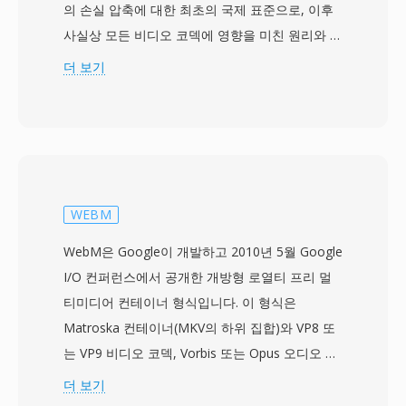
의 손실 압축에 대한 최초의 국제 표준으로, 이후
사실상 모든 비디오 코덱에 영향을 미친 원리와 기
술을 확립했습니다. MPEG-1 비디오는 움직임 보
더 보기
상 예측, 이산 코사인 변환 코딩, 가변 길이 엔트로
피 인코딩을 결합하여 압축을 달성하며, I-프레임
(인트라 코딩), P-프레임(예측), B-프레임(양방향
예측)의 세 가지 프레임 유형으로 구성됩니다. 이
표준은 오디오와 비디오를 합쳐 약 1.5Mbps의 비
트레이트를 목표로 하여, SIF 해상도(NTSC의 경
WEBM
우 352x240)에서 VHS 테이프에 필적하는 화질을
WebM은 Google이 개발하고 2010년 5월 Google
생성합니다. 이 압축 수준은 1x 속도 CD-ROM 드
I/O 컨퍼런스에서 공개한 개방형 로열티 프리 멀
라이브의 데이터 처리량에 맞추기 위해 특별히 선
티미디어 컨테이너 형식입니다. 이 형식은
택되었으며, 1990년대 초 소비자에게 디지털 비디
Matroska 컨테이너(MKV의 하위 집합)와 VP8 또
오를 가져다 준 Video CD 형식을 가능하게 했습니
는 VP9 비디오 코덱, Vorbis 또는 Opus 오디오 코
다. 오디오 구성 요소, 특히 Layer III(MP3)는 역사
덱을 결합하여, 웹 사용을 위해 특별히 설계된 완
더 보기
상 가장 영향력 있는 오디오 형식이 되었습니다.
전한 개방형 미디어 스택을 구성합니다. Google은