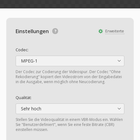
Einstellungen
Erweiterte
Codec:
MPEG-1
Der Codec zur Codierung der Videospur. Der Codec "Ohne
Rekodierung" kopiert den Videostrom von der Eingabedatei
in die Ausgabe, wenn möglich ohne Neucodierung.
Qualität:
Sehr hoch
Stellen Sie die Videoqualität in einem VBR-Modus ein. Wählen
Sie "Benutzerdefiniert", wenn Sie eine feste Bitrate (CBR)
einstellen müssen.