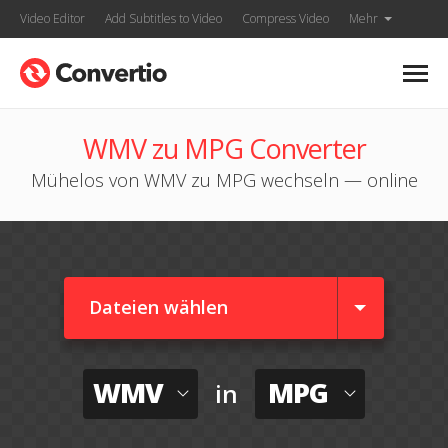
Video Editor
Add Subtitles to Video
Compress Video
Mehr
WMV zu MPG Converter
Mühelos von WMV zu MPG wechseln — online
Dateien wählen
WMV
MPG
in