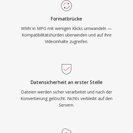
Full HD unterstützen. Die Programm-Stream-
Media-Ökosystem gebunden sind.
Struktur geht von einem relativ zuverlässigen
Formatbrücke
Speichermedium aus, im Gegensatz zur
WMV in MPG mit wenigen Klicks umwandeln —
Transport-Stream-Variante für den Rundfunk,
Kompatibilitätshürden überwinden und auf Ihre
was sie effizient für dateibasierte Wiedergabe
Videoinhalte zugreifen.
ohne den Overhead von
Fehlerwiederherstellungspaketen macht. Breite
Kompatibilität ist eine der beständigen Stärken
des Formats, da praktisch jeder Mediaplayer
auf allen Betriebssystemen diese Dateien ohne
Datensicherheit an erster Stelle
zusätzliche Codec-Installation dekodieren kann.
Dateien werden sicher verarbeitet und nach der
MPG begegnet einem weiterhin in archivierten
Konvertierung gelöscht. Nichts verbleibt auf den
Videoinhalten, Ueberwachungsaufnahmen und
Servern.
älteren digitalen Video-Workflows.