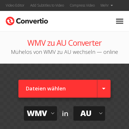
Video Editor
Add Subtitles to Video
Compress Video
Mehr
WMV zu AU Converter
Mühelos von WMV zu AU wechseln — online
Dateien wählen
WMV
AU
in