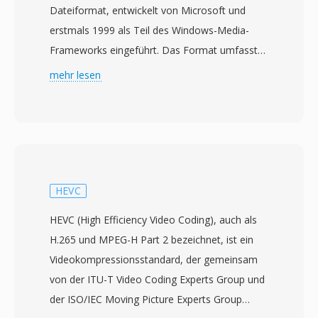
Dateiformat, entwickelt von Microsoft und
erstmals 1999 als Teil des Windows-Media-
Frameworks eingeführt. Das Format umfasst
mehrere Codec-Generationen, von WMV 7 bis
mehr lesen
WMV 9 (auch standardisiert als VC-1 durch die
SMPTE unter der Spezifikation 421M). WMV-
Dateien sind typischerweise im ASF-Wrapper
(Advanced Systems Format) verpackt und
nutzen die .wmv-Erweiterung zur
Kennzeichnung von Videoinhalten. WMV 9/VC-1
HEVC
erreichte eine Kompressionseffizienz, die mit
HEVC (High Efficiency Video Coding), auch als
frühen H.264-Implementierungen vergleichbar
H.265 und MPEG-H Part 2 bezeichnet, ist ein
war, und lieferte gute visuelle Qualität bei
Videokompressionsstandard, der gemeinsam
moderaten Bitraten — was zur Uebernahme
von der ITU-T Video Coding Experts Group und
für HD-DVD- und Blu-ray-Disc-Inhalte als
der ISO/IEC Moving Picture Experts Group
zugelassener Codec führte. Das Format war