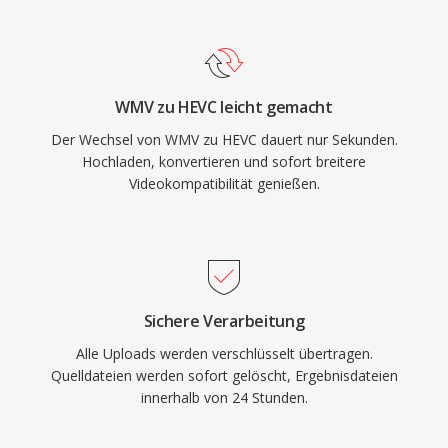
verbreitet im Rundfunk, wo er die effiziente
Systemen, archivierten Medienbibliotheken und
Bereitstellung von 4K- und HDR-Inhalten über
Workflows präsent, die an das Windows-
bandbreitenbeschränkte Kanäle ermöglicht,
Media-Ökosystem gebunden sind.
sowie in Videokonferenzen und
WMV zu HEVC leicht gemacht
Ueberwachungsanwendungen. Apple übernahm
Der Wechsel von WMV zu HEVC dauert nur Sekunden.
HEVC als Standard-Aufnahmeformat für iOS-
Hochladen, konvertieren und sofort breitere
Geräte ab iOS 11 und erweiterte damit die
Videokompatibilität genießen.
Verbraucherreichweite enorm. Trotz
technischer Ueberlegenheit gegenüber H.264
hat eine komplexe und fragmentierte
Patentlizenzierungslandschaft das Interesse an
lizenzfreien Alternativen wie AV1 befördert,
Sichere Verarbeitung
obwohl HEVC nach wie vor tief in
Alle Uploads werden verschlüsselt übertragen.
Rundfunkinfrastruktur und
Quelldateien werden sofort gelöscht, Ergebnisdateien
Unterhaltungselektronik verankert ist.
innerhalb von 24 Stunden.