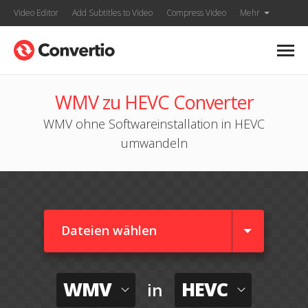
Video Editor
Add Subtitles to Video
Compress Video
Mehr
WMV zu HEVC Converter
WMV ohne Softwareinstallation in HEVC
umwandeln
Dateien wählen
WMV
HEVC
in