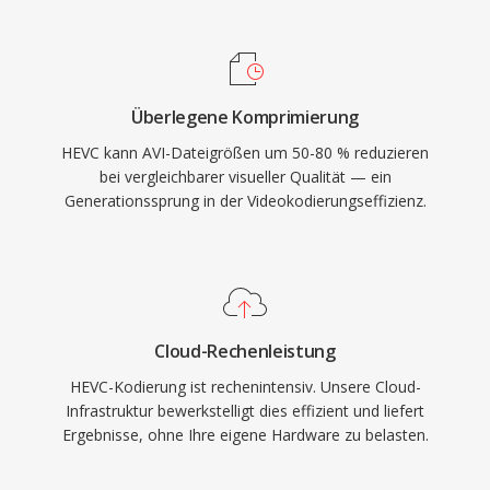
verbreitet im Rundfunk, wo er die effiziente
anerkannten Multimediaformate und wird von
Bereitstellung von 4K- und HDR-Inhalten über
Mediaplayern und Bearbeitungstools auf allen
bandbreitenbeschränkte Kanäle ermöglicht,
gängigen Betriebssystemen weiterhin breit
sowie in Videokonferenzen und
unterstützt.
Überlegene Komprimierung
Ueberwachungsanwendungen. Apple übernahm
HEVC kann AVI-Dateigrößen um 50-80 % reduzieren
HEVC als Standard-Aufnahmeformat für iOS-
bei vergleichbarer visueller Qualität — ein
Geräte ab iOS 11 und erweiterte damit die
Generationssprung in der Videokodierungseffizienz.
Verbraucherreichweite enorm. Trotz
technischer Ueberlegenheit gegenüber H.264
hat eine komplexe und fragmentierte
Patentlizenzierungslandschaft das Interesse an
lizenzfreien Alternativen wie AV1 befördert,
Cloud-Rechenleistung
obwohl HEVC nach wie vor tief in
HEVC-Kodierung ist rechenintensiv. Unsere Cloud-
Rundfunkinfrastruktur und
Infrastruktur bewerkstelligt dies effizient und liefert
Unterhaltungselektronik verankert ist.
Ergebnisse, ohne Ihre eigene Hardware zu belasten.