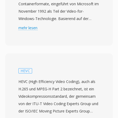
Containerformate, eingeführt von Microsoft im
November 1992 als Teil der Video-for-
Windows-Technologie. Basierend auf der
Resource Interchange File Format (RIFF)-
mehr lesen
Struktur verschachtelt AVI Audio- und
Videodaten in abwechselnden Chunks, was
synchrone Wiedergabe ohne aufwendiges
Stream-Management ermöglicht. Das Format
ist Codec-agnostisch, d.h. es kann Video mit
praktisch jedem Codec aufnehmen, von
HEVC
frühem Cinepak und Indeo bis hin zu
HEVC (High Efficiency Video Coding), auch als
modernem DivX, Xvid und H.264. Diese
H.265 und MPEG-H Part 2 bezeichnet, ist ein
Flexibilität trug zur breiten Verbreitung auf PCs
Videokompressionsstandard, der gemeinsam
in den 1990er und 2000er Jahren bei. Eine
von der ITU-T Video Coding Experts Group und
bemerkenswerte Eigenschaft ist die
der ISO/IEC Moving Picture Experts Group
unkomplizierte interne Struktur, die AVI-Dateien