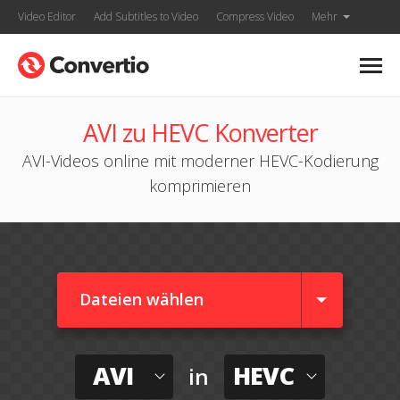
Video Editor
Add Subtitles to Video
Compress Video
Mehr
AVI zu HEVC Konverter
AVI-Videos online mit moderner HEVC-Kodierung
komprimieren
Dateien wählen
AVI
HEVC
in