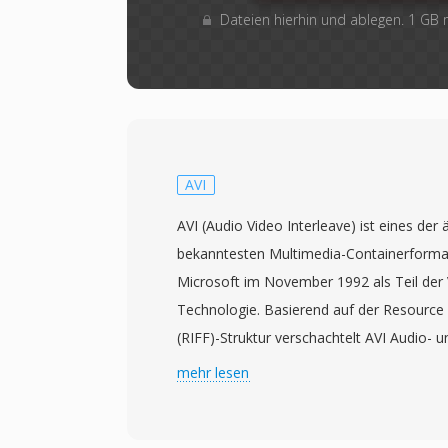
Dateien hierhin und ablegen. 1 GB
AVI
AVI (Audio Video Interleave) ist eines der 
bekanntesten Multimedia-Containerformat
Microsoft im November 1992 als Teil der
Technologie. Basierend auf der Resource 
(RIFF)-Struktur verschachtelt AVI Audio- 
abwechselnden Chunks, was synchrone 
mehr lesen
aufwendiges Stream-Management ermögli
Codec-agnostisch, d.h. es kann Video mit