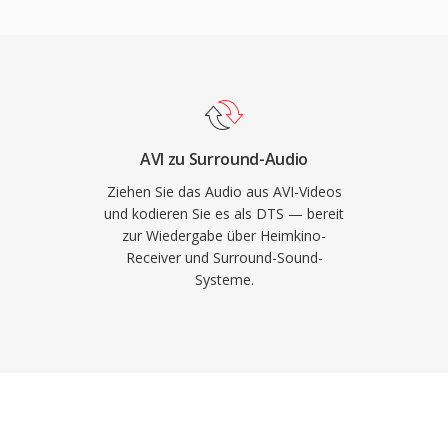
allen gängigen
D Master Audio ergänzt
tzt.
bitgenaue Wiedergabe bis
en zählen die breite
ielkonsolen und
eine robuste
Streamfehler kaschiert.
AVI zu Surround-Audio
 für physische Medien
Ziehen Sie das Audio aus AVI-Videos
etet DTS einen
und kodieren Sie es als DTS — bereit
zur Wiedergabe über Heimkino-
zimmer.
Receiver und Surround-Sound-
Systeme.