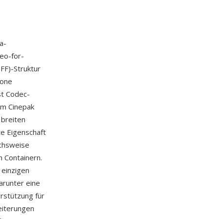
a-
eo-for-
FF)-Struktur
rone
t Codec-
em Cinepak
 breiten
e Eigenschaft
ichsweise
 Containern.
 einzigen
arunter eine
rstützung für
eiterungen