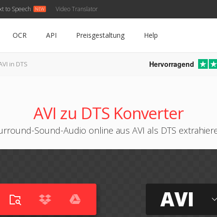
xt to Speech
Video Translator
OCR
API
Preisgestaltung
Help
Hervorragend
AVI in DTS
AVI zu DTS Konverter
urround-Sound-Audio online aus AVI als DTS extrahier
AVI