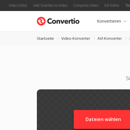
Video Editor
Add Subtitles to Video
Compress Video
GIF Editor
Te
Konvertieren
Startseite
Video-Konverter
AVI-Konverter
S
Dateien wählen