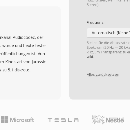
eo bis hin zu modernem
nützlichsten, wenn Kanäle 
Stereo).
ug zur breiten Verbreitung
ei. Eine
Frequenz:
plizierte interne
Automatisch (Keine 
 vergleichsweise einfach
hrkanal-Audiocodec, der
enüber komplexeren
Stellen Sie die Abtastrate
lt wurde und heute fester
Spektrum (20 Hz — 20 kHz)
ch mehrere Audiospuren,
kHz, um Transparenz zu er
öffentlichungen ist. Von
wiki
.
en Datei ermöglicht. Die
im Kinostart von Jurassic
nschränkungen, darunter
s zu 5.1 diskrete
 Implementierungen und
Alles zurücksetzen
scherweise zwischen 768
ldraten oder
ende Codecs, die auf
 OpenDML-Erweiterungen
g setzen, weist DTS
änkung, indem sie
und bewahrt so feinere
e zu überschreiten.
cen. Das Format kodiert
 AVI eines der am
tion mit
rmate und wird von
nehmbar reichhaltiges