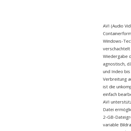
AVI (Audio Vi
Containerform
Windows-Techn
verschachtelt
Wiedergabe o
agnostisch, d
und Indeo bis 
Verbreitung a
ist die unkom
einfach bear
AVI unterstüt
Datei ermögli
2-GB-Dateigrö
variable Bild