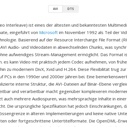
AVI
DTS
deo Interleave) ist eines der ältesten und bekanntesten Multimedi
ate, eingeführt von
Microsoft
im November 1992 als Teil der Vid
ologie. Basierend auf der Resource Interchange File Format (RI
 AVI Audio- und Videodaten in abwechselnden Chunks, was synch
hne aufwendiges Stream-Management ermöglicht. Das Format is
.h. es kann Video mit praktisch jedem Codec aufnehmen, von früh
hin zu modernem DivX, Xvid und H.264. Diese Flexibilität trug zur
uf PCs in den 1990er und 2000er Jahren bei. Eine bemerkenswert
plizierte interne Struktur, die AVI-Dateien auf Binär-Ebene vergle
beitbar und verarbeitbar macht gegenüber komplexeren modernen
zt auch mehrere Audiospuren, was mehrsprachige Inhalte in einer
cht. Die ursprüngliche Spezifikation hat jedoch Einschränkungen, d
ssengrenze in älteren Implementierungen und keine native Unte
raten oder fortgeschrittene Untertitelformate. Die OpenDML-Erw