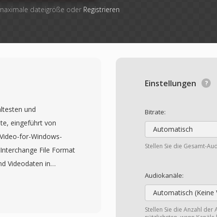
 maximale dateigröße oder
Registrieren
Einstellungen
ältesten und
Bitrate:
e, eingeführt von
Automatisch
 Video-for-Windows-
Stellen Sie die Gesamt-Aud
Interchange File Format
und Videodaten in
Audiokanäle:
Wiedergabe ohne
cht. Das Format ist
Automatisch (Keine 
 praktisch jedem Codec
Stellen Sie die Anzahl der 