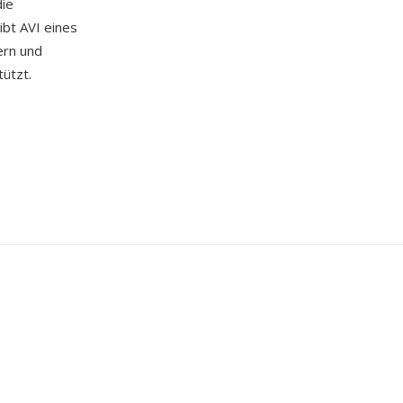
die
ibt AVI eines
ern und
ützt.