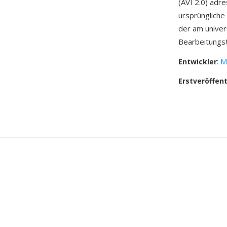
(AVI 2.0) adr
ursprüngliche
der am univer
Bearbeitungst
Entwickler
:
M
Erstveröffen