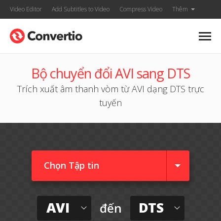
Video Editor
Add Subtitles to Video
Compress Video
Thêm
Bộ chuyển đổi AVI sang DTS
Trích xuất âm thanh vòm từ AVI dạng DTS trực
tuyến
Chọn Tập tin
AVI
DTS
đến