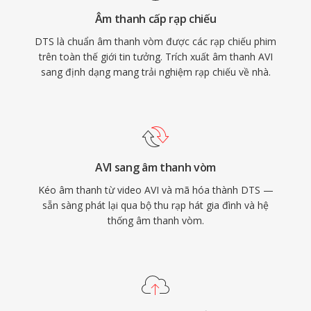
phát trực tuyến cao cấp, DTS cung cấp con
Âm thanh cấp rạp chiếu
đường đã được chứng minh từ phòng thu đến
DTS là chuẩn âm thanh vòm được các rạp chiếu phim
phòng khách.
trên toàn thế giới tin tưởng. Trích xuất âm thanh AVI
sang định dạng mang trải nghiệm rạp chiếu về nhà.
AVI sang âm thanh vòm
Kéo âm thanh từ video AVI và mã hóa thành DTS —
sẵn sàng phát lại qua bộ thu rạp hát gia đình và hệ
thống âm thanh vòm.