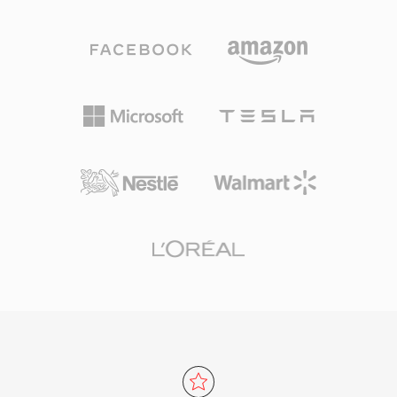
Mbps. Khác với các codec cạnh tranh thiên về
Tuy nhiên, thông số kỹ thuật ban đầu có những
mô hình tâm lý âm học mạnh, DTS dành ngân
hạn chế, bao gồm giới hạn kích thước tệp 2 GB
sách dữ liệu cao hơn cho mỗi kênh, giữ lại các
trong các triển khai cũ và không hỗ trợ gốc cho
chi tiết không gian tinh tế và âm lượng nhỏ.
tốc độ khung hình thay đổi hoặc định dạng phụ
Định dạng mã hóa âm thanh bằng ADPCM dải
đề nâng cao. Phần mở rộng OpenDML (AVI 2.0)
con kết hợp với lượng tử hóa vector, tạo ra
đã khắc phục giới hạn kích thước bằng cách
trường âm phong phú về cảm nhận. Phiên bản
cho phép tệp vượt qua ranh giới ban đầu. Dù
mở rộng DTS-HD Master Audio bổ sung lớp
đã tồn tại hàng thập kỷ, AVI vẫn là một trong
mở rộng lossless cho độ chính xác bit-for-bit
những định dạng đa phương tiện được công
lên đến 24-bit/192 kHz. Các thế mạnh chính
nhận rộng rãi nhất và vẫn được hỗ trợ bởi trình
bao gồm khả năng tương thích phần cứng rộng
phát media và công cụ chỉnh sửa trên tất cả hệ
rãi trên receiver AV, máy chơi game và hệ
điều hành chính.
thống giải trí ô tô, cùng với khả năng che lỗi
mạnh mẽ che giấu các trục trặc nhỏ trên đĩa
hoặc luồng. Với bất kỳ ai làm việc với nội dung
âm thanh vòm cho phương tiện vật lý hoặc