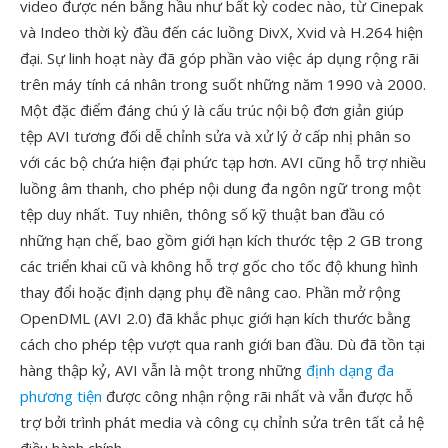
video được nén bằng hầu như bất kỳ codec nào, từ Cinepak
và Indeo thời kỳ đầu đến các luồng DivX, Xvid và H.264 hiện
đại. Sự linh hoạt này đã góp phần vào việc áp dụng rộng rãi
trên máy tính cá nhân trong suốt những năm 1990 và 2000.
Một đặc điểm đáng chú ý là cấu trúc nội bộ đơn giản giúp
tệp AVI tương đối dễ chỉnh sửa và xử lý ở cấp nhị phân so
với các bộ chứa hiện đại phức tạp hơn. AVI cũng hỗ trợ nhiều
luồng âm thanh, cho phép nội dung đa ngôn ngữ trong một
tệp duy nhất. Tuy nhiên, thông số kỹ thuật ban đầu có
những hạn chế, bao gồm giới hạn kích thước tệp 2 GB trong
các triển khai cũ và không hỗ trợ gốc cho tốc độ khung hình
thay đổi hoặc định dạng phụ đề nâng cao. Phần mở rộng
OpenDML (AVI 2.0) đã khắc phục giới hạn kích thước bằng
cách cho phép tệp vượt qua ranh giới ban đầu. Dù đã tồn tại
hàng thập kỷ, AVI vẫn là một trong những
định dạng đa
phương tiện
được công nhận rộng rãi nhất và vẫn được hỗ
trợ bởi trình phát media và công cụ chỉnh sửa trên tất cả hệ