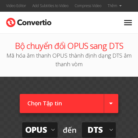
Video Editor
Add Subtitles to Video
Compress Video
Thêm
Bộ chuyển đổi OPUS sang DTS
Mã hóa âm thanh OPUS thành định dạng DTS âm
thanh vòm
Chọn Tập tin
OPUS
DTS
đến