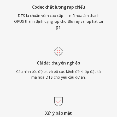
phát trực tuyến cao cấp, DTS cung cấp con
Codec chất lượng rạp chiếu
đường đã được chứng minh từ phòng thu đến
DTS là chuẩn vòm cao cấp — mã hóa âm thanh
phòng khách.
OPUS thành định dạng rạp cho Blu-ray và rạp hát tại
gia.
Cài đặt chuyên nghiệp
Cấu hình tốc độ bit và bố cục kênh để khớp đặc tả
mã hóa DTS cho yêu cầu dự án.
Xử lý bảo mật