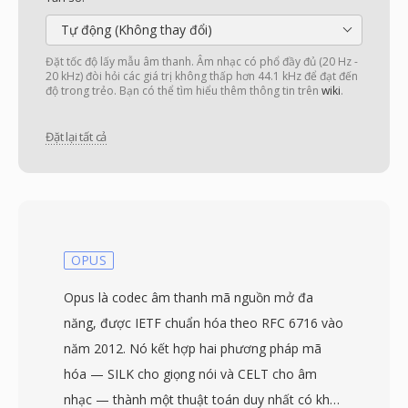
Tự động (Không thay đổi)
Đặt tốc độ lấy mẫu âm thanh. Âm nhạc có phổ đầy đủ (20 Hz -
20 kHz) đòi hỏi các giá trị không thấp hơn 44.1 kHz để đạt đến
độ trong trẻo. Bạn có thể tìm hiểu thêm thông tin trên
wiki
.
Đặt lại tất cả
OPUS
Opus là codec âm thanh mã nguồn mở đa
năng, được IETF chuẩn hóa theo RFC 6716 vào
năm 2012. Nó kết hợp hai phương pháp mã
hóa — SILK cho giọng nói và CELT cho âm
nhạc — thành một thuật toán duy nhất có khả