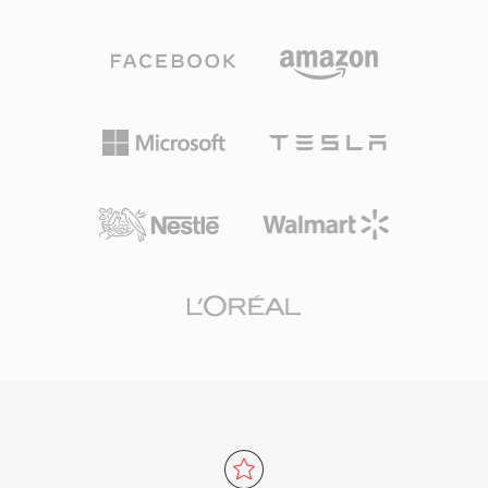
Mbps. Khác với các codec cạnh tranh thiên về
Và thứ ba, độ trễ thấp khiến nó trở thành codec
mô hình tâm lý âm học mạnh, DTS dành ngân
bắt buộc cho WebRTC, nên mọi trình duyệt hiện
sách dữ liệu cao hơn cho mỗi kênh, giữ lại các
đại đều tích hợp sẵn bộ giải mã Opus.
chi tiết không gian tinh tế và âm lượng nhỏ.
WhatsApp, Discord, Zoom và YouTube đều sử
Định dạng mã hóa âm thanh bằng ADPCM dải
dụng Opus cho âm thanh thời gian thực.
con kết hợp với lượng tử hóa vector, tạo ra
trường âm phong phú về cảm nhận. Phiên bản
mở rộng DTS-HD Master Audio bổ sung lớp
mở rộng lossless cho độ chính xác bit-for-bit
lên đến 24-bit/192 kHz. Các thế mạnh chính
bao gồm khả năng tương thích phần cứng rộng
rãi trên receiver AV, máy chơi game và hệ
thống giải trí ô tô, cùng với khả năng che lỗi
mạnh mẽ che giấu các trục trặc nhỏ trên đĩa
hoặc luồng. Với bất kỳ ai làm việc với nội dung
âm thanh vòm cho phương tiện vật lý hoặc