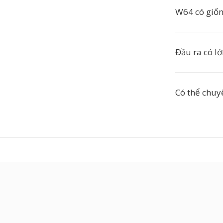
W64 có giố
Đầu ra có l
Có thể chuy