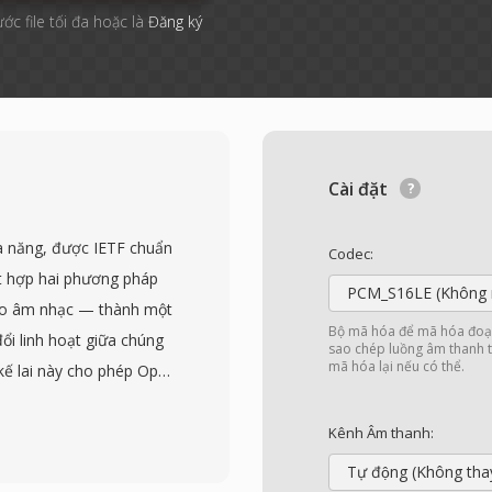
ước file tối đa hoặc là
Đăng ký
Cài đặt
 năng, được IETF chuẩn
Codec:
t hợp hai phương pháp
PCM_S16LE (Không 
ho âm nhạc — thành một
Bộ mã hóa để mã hóa đoạn
ổi linh hoạt giữa chúng
sao chép luồng âm thanh t
mã hóa lại nếu có thể.
t kế lai này cho phép Opus
iều tình huống sử dụng:
chất lượng cao ở 128
Kênh Âm thanh:
bit từ 6 đến 510 kbps,
Tự động (Không tha