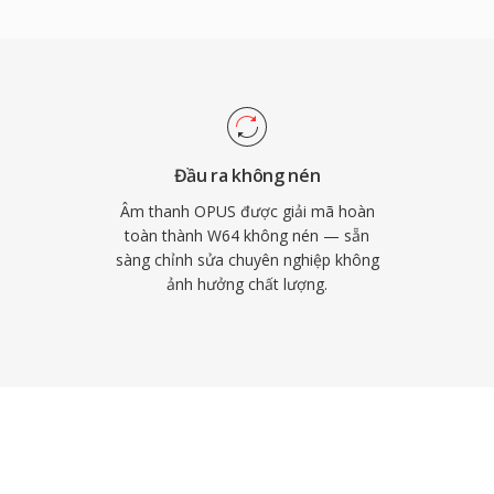
u khoa học. Sound Forge,
thuật số chuyên nghiệp
nhập và xuất liền mạch.
 làm việc với tài liệu
 tin cậy và sự đơn giản
 gây khó chịu.
Đầu ra không nén
Âm thanh OPUS được giải mã hoàn
toàn thành W64 không nén — sẵn
sàng chỉnh sửa chuyên nghiệp không
ảnh hưởng chất lượng.