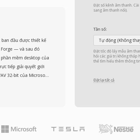
hước khung nhỏ đến 2,5
Đặt số kênh âm thanh. Cài đ
 trong số các codec âm
sang âm thanh nổi).
ặc biệt hấp dẫn. Thứ
à mã nguồn mở, loại bỏ
Tần số:
độc quyền. Thứ hai, nó
 ban đầu được thiết kế
Tự động (Không tha
ỉ bằng khoảng nửa so với
 Forge — và sau đó
Đặt tốc độ lấy mẫu âm tha
 Và thứ ba, độ trễ thấp
hỏi các giá trị không thấp
ận phần mềm desktop của
thể tìm hiểu thêm thông ti
ebRTC, nên mọi trình
c tiếp giải quyết giới
mã Opus. WhatsApp,
AV 32-bit của Microsoft
Opus cho âm thanh thời
Đặt lại tất cả
g các phiên thu âm dài,
u cao. W64 đạt được
 chunk và trường kích
 bốn ký tự. Thay đổi cấu
 bằng exabyte, loại bỏ
hỗ trợ tần số lấy mẫu, độ
cho chấm điểm phim, thu