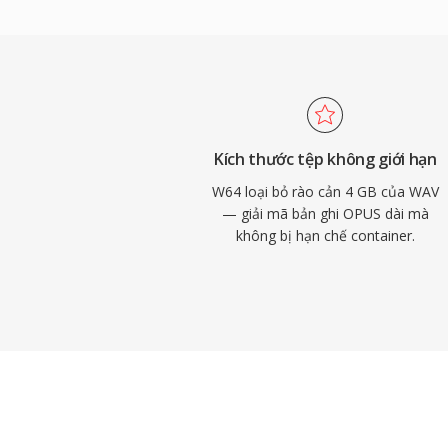
âm hòa nhạc trực tiếp và thu thập dữ liệ
Audacity và các workstation âm thanh kỹ 
khác cung cấp hỗ trợ W64 nguyên bản để 
Đối với kỹ sư và nhà sản xuất thường xuyên
dạng dài, chất lượng cao, W64 mang lại độ
của WAV mà không có giới hạn kích thước
Kích thước tệp không giới hạn
W64 loại bỏ rào cản 4 GB của WAV
— giải mã bản ghi OPUS dài mà
không bị hạn chế container.