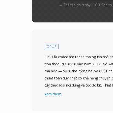
Thả tập tin ở đây. 1 GB Kích th
OPUS
Opus là codec âm thanh mã nguồn mở đa
hóa theo RFC 6716 vào năm 2012. Nó kế
mã hóa — SILK cho giọng nói và CELT c
thuật toán duy nhất có khả năng chuyển đ
tùy theo loại nội dung và tốc độ bit. Thiế
vượt trội hầu hết mọi codec khác trong nh
xem thêm
giọng nói độ trễ thấp ở 6 kbps, âm nhạc 
kbps, và mọi thứ ở giữa. Nó hỗ trợ tốc độ 