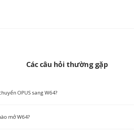
Các câu hỏi thường gặp
 chuyển OPUS sang W64?
nào mở W64?