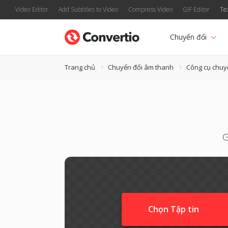
Video Editor
Add Subtitles to Video
Compress Video
GIF Editor
Te
Chuyển đổi
Trang chủ
Chuyển đổi âm thanh
Công cụ chuy
G
Chọn Tập tin