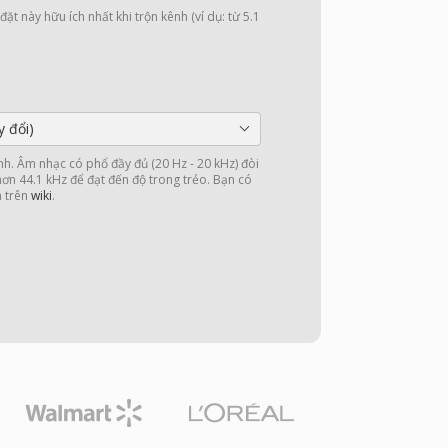
ặt này hữu ích nhất khi trộn kênh (ví dụ: từ 5.1
y đổi)
nh. Âm nhạc có phổ đầy đủ (20 Hz - 20 kHz) đòi
 hơn 44.1 kHz để đạt đến độ trong trẻo. Bạn có
n trên
wiki
.