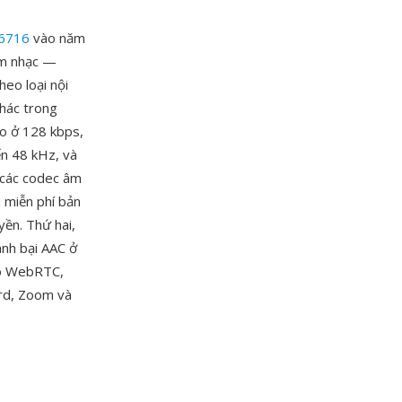
6716
vào năm
âm nhạc —
heo loại nội
khác trong
ao ở 128 kbps,
ến 48 kHz, và
ố các codec âm
 miễn phí bản
ền. Thứ hai,
ánh bại AAC ở
ho WebRTC,
ord, Zoom và