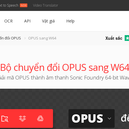
xt to Speech
Video Translator
OCR
API
Vật giá
Help
Xuất sắc
ển đổi OPUS
OPUS sang W64
Bộ chuyển đổi OPUS sang W6
iải mã OPUS thành âm thanh Sonic Foundry 64-bit Wa
OPUS
đ