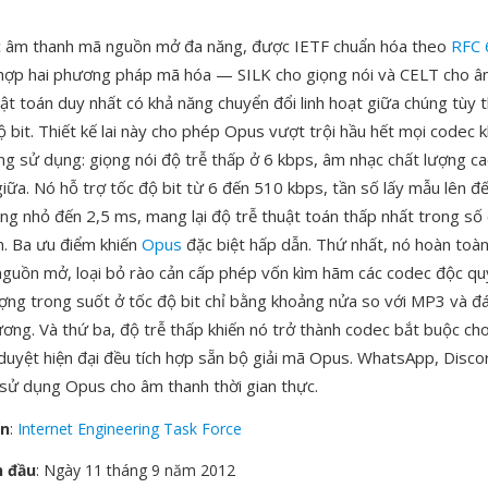
c âm thanh mã nguồn mở đa năng, được IETF chuẩn hóa theo
RFC 
 hợp hai phương pháp mã hóa — SILK cho giọng nói và CELT cho 
t toán duy nhất có khả năng chuyển đổi linh hoạt giữa chúng tùy t
 bit. Thiết kế lai này cho phép Opus vượt trội hầu hết mọi codec 
ống sử dụng: giọng nói độ trễ thấp ở 6 kbps, âm nhạc chất lượng c
iữa. Nó hỗ trợ tốc độ bit từ 6 đến 510 kbps, tần số lấy mẫu lên đ
ung nhỏ đến 2,5 ms, mang lại độ trễ thuật toán thấp nhất trong s
n. Ba ưu điểm khiến
Opus
đặc biệt hấp dẫn. Thứ nhất, nó hoàn toàn
guồn mở, loại bỏ rào cản cấp phép vốn kìm hãm các codec độc quy
ượng trong suốt ở tốc độ bit chỉ bằng khoảng nửa so với MP3 và đ
ng. Và thứ ba, độ trễ thấp khiến nó trở thành codec bắt buộc c
 duyệt hiện đại đều tích hợp sẵn bộ giải mã Opus. WhatsApp, Disc
ử dụng Opus cho âm thanh thời gian thực.
ển
:
Internet Engineering Task Force
n đầu
: Ngày 11 tháng 9 năm 2012