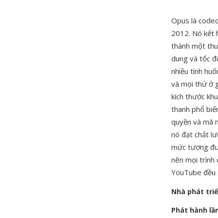
Opus là code
2012. Nó kết
thành một thuậ
dung và tốc độ
nhiều tình hu
và mọi thứ ở g
kích thước kh
thanh phổ biế
quyền và mã n
nó đạt chất l
mức tương đươ
nên mọi trình
YouTube đều s
Nhà phát tri
Phát hành lầ