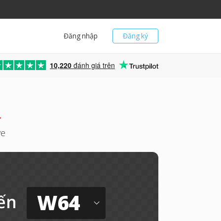
Đăng nhập
Đăng ký
10,220
đánh giá trên
4
ve
W64
ến