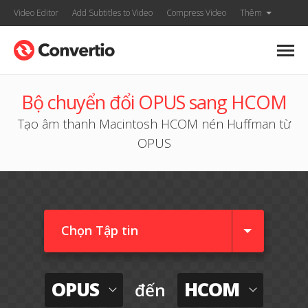
Video Editor
Add Subtitles to Video
Compress Video
Thêm
Bộ chuyển đổi OPUS sang HCOM
Tạo âm thanh Macintosh HCOM nén Huffman từ
OPUS
Chọn Tập tin
OPUS
HCOM
đến