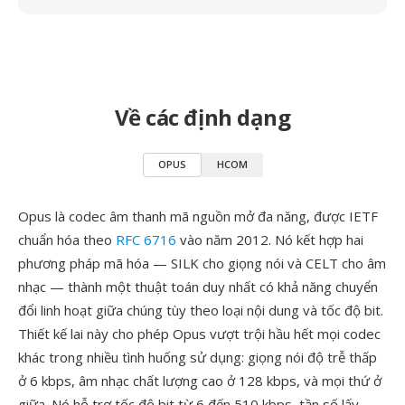
Về các định dạng
OPUS
HCOM
Opus là codec âm thanh mã nguồn mở đa năng, được IETF
chuẩn hóa theo
RFC 6716
vào năm 2012. Nó kết hợp hai
phương pháp mã hóa — SILK cho giọng nói và CELT cho âm
nhạc — thành một thuật toán duy nhất có khả năng chuyển
đổi linh hoạt giữa chúng tùy theo loại nội dung và tốc độ bit.
Thiết kế lai này cho phép Opus vượt trội hầu hết mọi codec
khác trong nhiều tình huống sử dụng: giọng nói độ trễ thấp
ở 6 kbps, âm nhạc chất lượng cao ở 128 kbps, và mọi thứ ở
giữa. Nó hỗ trợ tốc độ bit từ 6 đến 510 kbps, tần số lấy