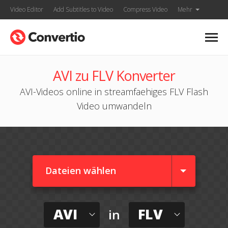
Video Editor
Add Subtitles to Video
Compress Video
Mehr
AVI zu FLV Konverter
AVI-Videos online in streamfaehiges FLV Flash
Video umwandeln
Dateien wählen
AVI
FLV
in