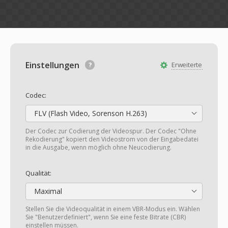
Einstellungen
Erweiterte
Codec:
FLV (Flash Video, Sorenson H.263)
Der Codec zur Codierung der Videospur. Der Codec "Ohne
Rekodierung" kopiert den Videostrom von der Eingabedatei
in die Ausgabe, wenn möglich ohne Neucodierung.
Qualität:
Maximal
Stellen Sie die Videoqualität in einem VBR-Modus ein. Wählen
Sie "Benutzerdefiniert", wenn Sie eine feste Bitrate (CBR)
einstellen müssen.