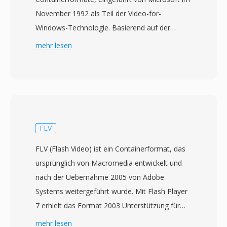
November 1992 als Teil der Video-for-
Windows-Technologie. Basierend auf der
Resource Interchange File Format (RIFF)-
mehr lesen
Struktur verschachtelt AVI Audio- und
Videodaten in abwechselnden Chunks, was
synchrone Wiedergabe ohne aufwendiges
Stream-Management ermöglicht. Das Format
ist Codec-agnostisch, d.h. es kann Video mit
praktisch jedem Codec aufnehmen, von
FLV
frühem Cinepak und Indeo bis hin zu
FLV (Flash Video) ist ein Containerformat, das
modernem DivX, Xvid und H.264. Diese
ursprünglich von Macromedia entwickelt und
Flexibilität trug zur breiten Verbreitung auf PCs
nach der Uebernahme 2005 von Adobe
in den 1990er und 2000er Jahren bei. Eine
Systems weitergeführt wurde. Mit Flash Player
bemerkenswerte Eigenschaft ist die
7 erhielt das Format 2003 Unterstützung für
unkomplizierte interne Struktur, die AVI-Dateien
eigenständige Wiedergabe und wurde rasch
mehr lesen
auf Binär-Ebene vergleichsweise einfach