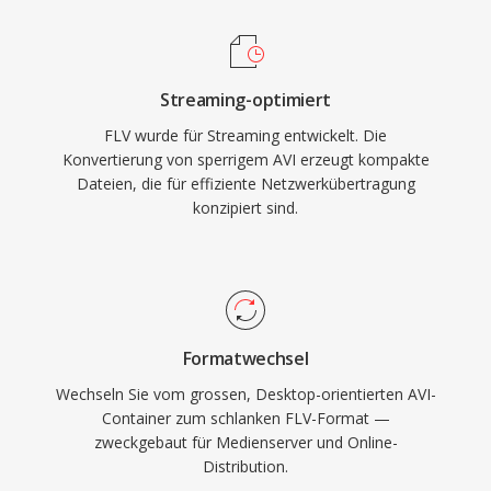
beginnen mit einem kompakten Header,
Mediaplayern und Bearbeitungstools auf allen
gefolgt von getaggten Datenpaketen — eine
gängigen Betriebssystemen weiterhin breit
Struktur, die schnelles Seeking und effizienten
unterstützt.
Streaming-optimiert
progressiven Download ermöglicht. Der
FLV wurde für Streaming entwickelt. Die
Container unterstützt eingebettete Metadaten
Konvertierung von sperrigem AVI erzeugt kompakte
mit Cü-Punkten für interaktive Features wie
Dateien, die für effiziente Netzwerkübertragung
Kapitelnavigation und zeitgesteürte Ereignisse.
konzipiert sind.
FLV verwandelte Online-Video von einem
unzuverlässigen Nischenerlebnis in ein
Massenmedium und prägt Unterhaltung,
Bildung und Kommunikation im Internet
grundlegend um. Obwohl HTML5-Video und
Formatwechsel
moderne Codecs die Flash-basierte
Wechseln Sie vom grossen, Desktop-orientierten AVI-
Bereitstellung ersetzt haben, befinden sich FLV-
Container zum schlanken FLV-Format —
zweckgebaut für Medienserver und Online-
Dateien nach wie vor in unzähligen Archiven
Distribution.
und Legacy-Systemen.