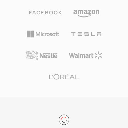
卡录制的数字电视等各种场景。使用MPEG-1压缩
的MPG文件通常包含352x240（NTSC）或
352x288（PAL）视频，比特率约1.5 Mbps；而
MPEG-2编码的MPG文件支持更高分辨率，最高
可达全高清。节目流结构假定存储介质相对可靠，
与为广播设计的传输流变体不同，使其在基于文件
播放时效率较高，无需错误恢复数据包的开销。广
泛兼容性是该格式持久的优势之一，几乎所有操作
系统上的所有媒体播放器都能在不安装额外编解码
器的情况下解码这些文件。MPG格式仍可在存档
视频内容、监控录像和旧版数字视频工作流中遇
到。