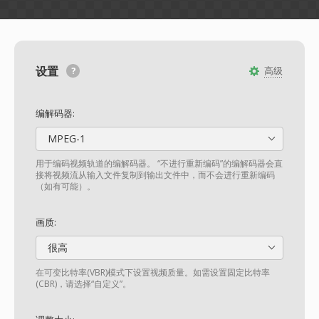
设置
高级
编解码器:
MPEG-1
用于编码视频轨道的编解码器。 “不进行重新编码”的编解码器会直
接将视频流从输入文件复制到输出文件中，而不会进行重新编码
（如有可能）。
画质:
很高
在可变比特率(VBR)模式下设置视频质量。如需设置固定比特率
(CBR)，请选择“自定义”。