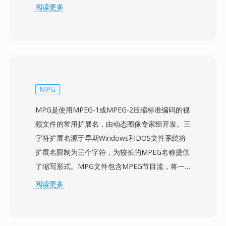
VC-1）。WMV文件通常封装在ASF（高级系统格
阅读更多
式）容器中，使用.wmv扩展名表示视频内容。
WMV 9/VC-1的压缩效率与早期H.264实现相当，
以适中的比特率提供良好的视觉质量，并作为HD
DVD和蓝光光盘内容的认可编解码器获得采用。
该格式深度集成到Windows操作系统、Windows
Media Player和服务器端流媒体基础设施中，在整
MPG
个2000年代成为企业媒体分发、企业培训视频和
MPG是使用MPEG-1或MPEG-2压缩标准编码的视
以Windows为中心的网络内容的自然选择。WMV
频文件的常用扩展名，由动态图像专家组开发。三
支持隔行视频、多比特率编码（用于自适应流媒
字符扩展名源于早期Windows和DOS文件系统将
体）以及通过Windows Media DRM实现的数字版
扩展名限制为三个字符，为较长的MPEG名称提供
权管理等功能。Silverlight平台也使用WMV作为其
了缩写形式。MPG文件包含MPEG节目流，将一
富互联网应用和流媒体服务的主要视频格式。虽然
个视频和一个或多个音频基本流复合为带有同步时
阅读更多
行业已在大多数应用中转向H.264和HEVC，WMV
间戳的统一字节流。该格式在整个1990年代和
仍存在于旧版企业内容管理系统、存档媒体库以及
2000年代被广泛用于在个人电脑上存储数字视
与Windows Media生态系统相关的工作流中。
频，涵盖从VCD翻录和DVD提取到使用硬件编码