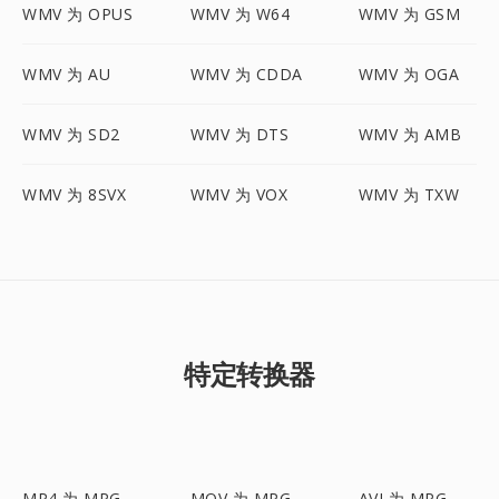
WMV 为 OPUS
WMV 为 W64
WMV 为 GSM
WMV 为 AU
WMV 为 CDDA
WMV 为 OGA
WMV 为 SD2
WMV 为 DTS
WMV 为 AMB
WMV 为 8SVX
WMV 为 VOX
WMV 为 TXW
特定转换器
MP4 为 MPG
MOV 为 MPG
AVI 为 MPG