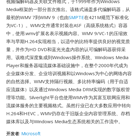
视频编解码器及关联文件格式，于1999年作为Windows
Media框架的一部分首次推出。该格式涵盖多代编解码器，从
最初的WMV 7到WMV 9（也由
SMPTE
在421M规范下标准化
为VC-1）。WMV文件通常封装在ASF（高级系统格式）容器
中，使用.wmv扩展名表示视频内容。WMV 9/VC-1的压缩效
率与早期H.264实现相当，以适中的比特率提供良好的视觉质
量，并作为HD DVD和蓝光光盘内容的认可编解码器获得采
用。该格式深度集成到Windows操作系统、Windows Media
Player和服务器端流媒体基础设施中，在整个2000年代成为
企业媒体分发、企业培训视频和以Windows为中心的网络内容
的自然选择。WMV支持隔行视频、多比特率编码（用于自适
应流媒体）以及通过Windows Media DRM实现的数字版权管
理等功能。Silverlight平台也使用WMV作为其富互联网应用和
流媒体服务的主要视频格式。虽然行业已在大多数应用中转向
H.264和HEVC，WMV仍存在于旧版企业内容管理系统、存档
媒体库以及与Windows Media生态系统相关的工作流中。
开发者
:
Microsoft