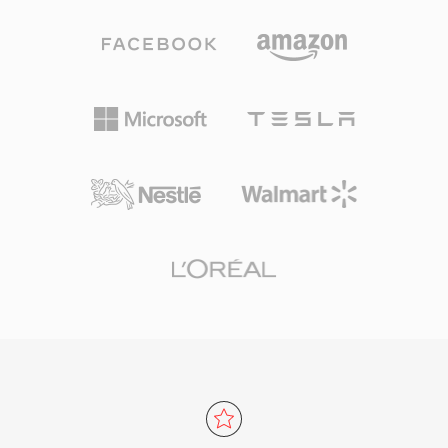
项目得以继续访问这一网络内容时代。
卡录制的数字电视等各种场景。使用MPEG-1压缩
的MPG文件通常包含352x240（NTSC）或
352x288（PAL）视频，比特率约1.5 Mbps；而
MPEG-2编码的MPG文件支持更高分辨率，最高
可达全高清。节目流结构假定存储介质相对可靠，
与为广播设计的传输流变体不同，使其在基于文件
播放时效率较高，无需错误恢复数据包的开销。广
泛兼容性是该格式持久的优势之一，几乎所有操作
系统上的所有媒体播放器都能在不安装额外编解码
器的情况下解码这些文件。MPG格式仍可在存档
视频内容、监控录像和旧版数字视频工作流中遇
到。