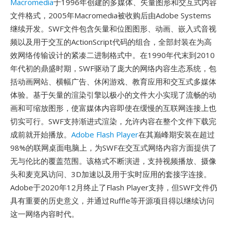
Macromedia
于1996年创建的多媒体、矢量图形和交互式内容
文件格式，2005年Macromedia被收购后由Adobe Systems
继续开发。SWF文件包含矢量和位图图形、动画、嵌入式音视
频以及用于交互的ActionScript代码的组合，全部封装在为高
效网络传输设计的紧凑二进制格式中。在1990年代末到2010
年代初的鼎盛时期，SWF驱动了庞大的网络内容生态系统，包
括动画网站、横幅广告、休闲游戏、教育应用和交互式多媒体
体验。基于矢量的渲染引擎以极小的文件大小实现了流畅的动
画和可缩放图形，使富媒体内容即使在缓慢的互联网连接上也
切实可行。SWF支持渐进式渲染，允许内容在整个文件下载完
成前就开始播放。
Adobe Flash Player
在其巅峰期安装在超过
98%的联网桌面电脑上，为SWF在交互式网络内容方面提供了
无与伦比的覆盖范围。该格式不断演进，支持视频播放、摄像
头和麦克风访问、3D加速以及用于实时应用的套接字连接。
Adobe于2020年12月终止了Flash Player支持，但SWF文件仍
具有重要的历史意义，并通过Ruffle等开源项目得以继续访问
这一网络内容时代。