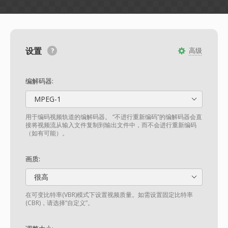
设置
高级
编解码器:
MPEG-1
用于编码视频轨道的编解码器。 “不进行重新编码”的编解码器会直
接将视频流从输入文件复制到输出文件中，而不会进行重新编码
（如有可能）。
画质:
很高
在可变比特率(VBR)模式下设置视频质量。如需设置固定比特率
(CBR)，请选择“自定义”。