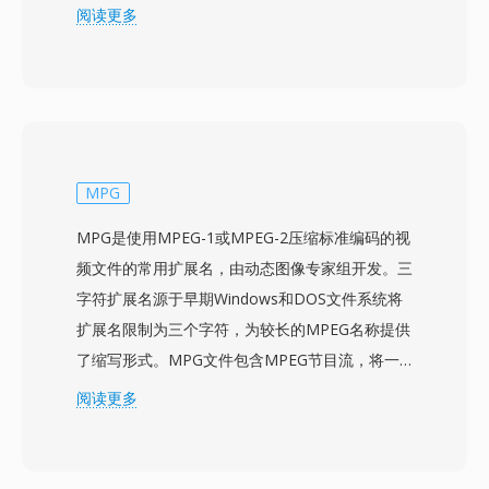
式音视频以及用于交互的ActionScript代码的组
阅读更多
合，全部封装在为高效网络传输设计的紧凑二进制
格式中。在1990年代末到2010年代初的鼎盛时
期，SWF驱动了庞大的网络内容生态系统，包括
动画网站、横幅广告、休闲游戏、教育应用和交互
式多媒体体验。基于矢量的渲染引擎以极小的文件
大小实现了流畅的动画和可缩放图形，使富媒体内
MPG
容即使在缓慢的互联网连接上也切实可行。SWF
MPG是使用MPEG-1或MPEG-2压缩标准编码的视
支持渐进式渲染，允许内容在整个文件下载完成前
频文件的常用扩展名，由动态图像专家组开发。三
就开始播放。Adobe Flash Player在其巅峰期安装
字符扩展名源于早期Windows和DOS文件系统将
在超过98%的联网桌面电脑上，为SWF在交互式
扩展名限制为三个字符，为较长的MPEG名称提供
网络内容方面提供了无与伦比的覆盖范围。该格式
了缩写形式。MPG文件包含MPEG节目流，将一
不断演进，支持视频播放、摄像头和麦克风访问、
个视频和一个或多个音频基本流复合为带有同步时
阅读更多
3D加速以及用于实时应用的套接字连接。Adobe
间戳的统一字节流。该格式在整个1990年代和
于2020年12月终止了Flash Player支持，但SWF
2000年代被广泛用于在个人电脑上存储数字视
文件仍具有重要的历史意义，并通过Ruffle等开源
频，涵盖从VCD翻录和DVD提取到使用硬件编码