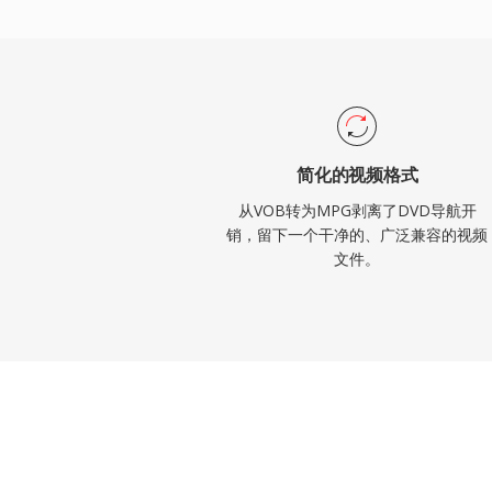
操作系统上的所有媒体播放器都能在不安装
码这些文件。MPG格式仍可在存档视频内
频工作流中遇到。
简化的视频格式
从VOB转为MPG剥离了DVD导航开
销，留下一个干净的、广泛兼容的视频
文件。