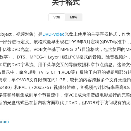
关于格式
VOB
MPG
 Object，视频对象）是
DVD-Video
光盘上使用的主要容器格式，作为
的一部分进行定义。该格式最早出现在1996年9月定稿的DVD标准中
亿张DVD光盘。VOB文件基于MPEG-2节目流格式，包含复用的MP
数字）、DTS、MPEG-1 Layer II或LPCM格式的音频。除音视频
加层的DVD字幕流、用于菜单交互的导航数据和章节点信息。这些文
_TS目录中，命名规则（VTS_01_1.VOB等）反映了内容的标题和部
要求，单个VOB文件限制在约1 GB，较长的内容跨越多个文件无缝
0x480）和PAL（720x576）视频分辨率，音视频合计比特率最高9.8
字幕和导航集成到单个节目流中，使VOB成为消费级电影发行的完整
新的光盘格式已在新内容方面取代了DVD，但VOB对于访问现有的庞
。
orum