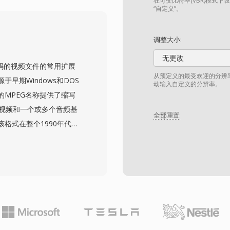
统要求，单个VOB文件限
在可变比特率(VBR)模式下
“自定义”。
缝衔接。该格式支持
6）视频分辨率，音视频合计比特
调整大小:
幕和导航集成到单个节目流
无更改
决方案。虽然流媒体和更新
准编码的视频文件的常用扩展
VOB对于访问现有的庞大
从预定义的最受欢迎的分辨
早期Windows和DOS
动输入自定义的分辨率。
MPEG名称提供了缩写
个视频和一个或多个音频基
全部重置
格式在整个1990年代和
视频，涵盖从VCD翻录和
各种场景。使用MPEG-
）或352x288（PAL）视
码的MPG文件支持更高分辨
介质相对可靠，与为广播
放时效率较高，无需错误
久的优势之一，几乎所有