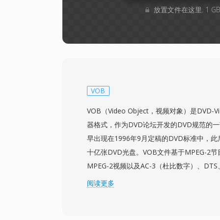
放置文件在这里. 1 
VOB
VOB（Video Object，视频对象）是DVD
器格式，作为DVD论坛开发的DVD规范的
早出现在1996年9月定稿的DVD标准中，
十亿张DVD光盘。VOB文件基于MPEG-2
MPEG-2视频以及AC-3（杜比数字）、DTS、MP
LPCM格式的音频。除音视频外，VOB文
阅读更多
DVD字幕流、用于菜单交互的导航数据和
DVD光盘的VIDEO_TS目录中，命名规则（VT