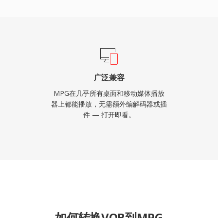
额外编解码器的情况下解
容、监控录像和旧版数字视
广泛兼容
MPG在几乎所有桌面和移动媒体播放
器上都能播放，无需额外编解码器或插
件 — 打开即看。
如何转换VOB到MPG