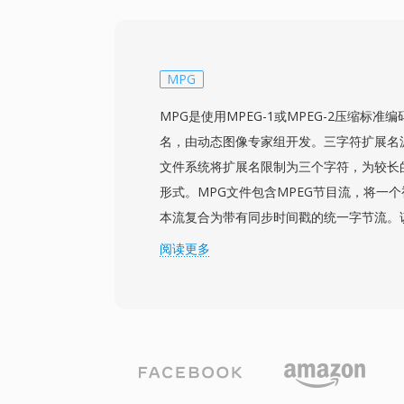
内容的标题和部分结构。为满足UDF文件系
制在约1 GB，较长的内容跨越多个文件无
NTSC（720x480）和PAL（720x57
率最高9.8 Mbps。将视频、多音轨、字
MPG
中，使VOB成为消费级电影发行的完整解
MPG是使用MPEG-1或MPEG-2压缩标
的光盘格式已在新内容方面取代了DVD，但
名，由动态图像专家组开发。三字符扩展名源于
DVD内容库仍然极为重要。
文件系统将扩展名限制为三个字符，为较长的
形式。MPG文件包含MPEG节目流，将一
本流复合为带有同步时间戳的统一字节流。该
2000年代被广泛用于在个人电脑上存储数字
阅读更多
DVD提取到使用硬件编码卡录制的数字电视等
1压缩的MPG文件通常包含352x240（NTSC
频，比特率约1.5 Mbps；而MPEG-2编
率，最高可达全高清。节目流结构假定存储
设计的传输流变体不同，使其在基于文件播
恢复数据包的开销。广泛兼容性是该格式持