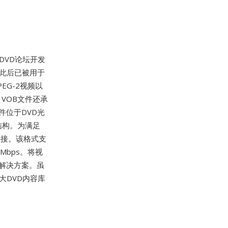
DVD论坛开发
，此后已被用于
EG-2视频以
外，VOB文件还承
件位于DVD光
分结构。为满足
衔接。该格式支
 Mbps。将视
解决方案。虽
大DVD内容库