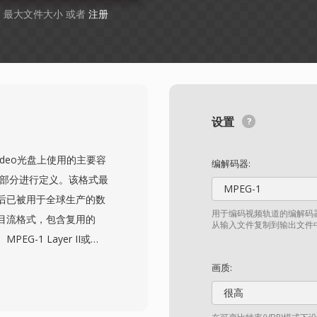
GB 最大文件大小 或者
注册
设置
-Video光盘上使用的主要容
编解码器:
一部分进行定义。该格式最
MPEG-1
此后已被用于全球生产的数
用于编码视频轨道的编解码器
节目流格式，包含复用的
从输入文件复制到输出文件
EG-1 Layer II或
件还承载作为位图叠加层的
画质:
章节点信息。这些文件位于
很高
S_01_1.VOB等）反映了