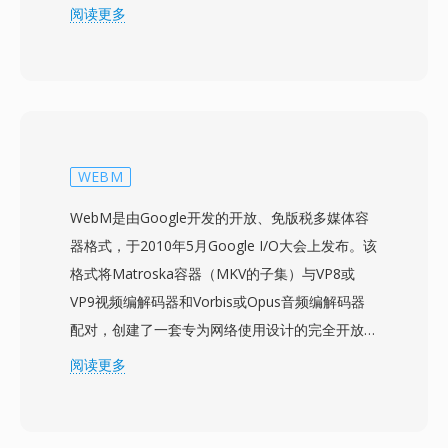
VC-1）。WMV文件通常封装在ASF（高级系统格
阅读更多
式）容器中，使用.wmv扩展名表示视频内容。
WMV 9/VC-1的压缩效率与早期H.264实现相当，
以适中的比特率提供良好的视觉质量，并作为HD
DVD和蓝光光盘内容的认可编解码器获得采用。
该格式深度集成到Windows操作系统、Windows
Media Player和服务器端流媒体基础设施中，在整
WEBM
个2000年代成为企业媒体分发、企业培训视频和
WebM是由Google开发的开放、免版税多媒体容
以Windows为中心的网络内容的自然选择。WMV
器格式，于2010年5月Google I/O大会上发布。该
支持隔行视频、多比特率编码（用于自适应流媒
格式将Matroska容器（MKV的子集）与VP8或
体）以及通过Windows Media DRM实现的数字版
VP9视频编解码器和Vorbis或Opus音频编解码器
权管理等功能。Silverlight平台也使用WMV作为其
配对，创建了一套专为网络使用设计的完全开放的
富互联网应用和流媒体服务的主要视频格式。虽然
媒体技术栈。Google在发布WebM的同时以宽松
阅读更多
行业已在大多数应用中转向H.264和HEVC，WMV
的BSD风格许可证开放了VP8编解码器，消除了阻
仍存在于旧版企业内容管理系统、存档媒体库以及
碍H.264在开放网络视频中普及的专利和版税壁
与Windows Media生态系统相关的工作流中。
垒。WebM容器继承了Matroska高效的二进制结