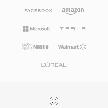
构，同时将其限制为网络优化的配置文件，确保浏
览器中快速解析和轻量级实现。搭配VP9的WebM
压缩效率可与H.264 High Profile竞争，接近HEVC
的水平，使其能够以更低的带宽传输高质量视频。
Chrome、Firefox、Edge和Opera等主流网页浏
览器原生支持WebM播放，YouTube使用WebM
中的VP9作为其大部分内容的主要传输格式。该格
式支持视频中的Alpha通道透明度等特性，使其在
合成网页图形和叠加层方面颇具价值。近期WebM
已扩展支持AV1视频，延续其作为开放编解码器推
广载体的演进。竞争力的压缩效率、零授权成本和
通用浏览器支持的组合使WebM成为免版税网络多
媒体传输的基石。