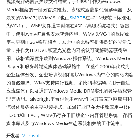
视频编解码器及关联文件格式，于1999年作为Windows
Media框架的一部分首次推出。该格式涵盖多代编解码器，从
最初的WMV 7到WMV 9（也由
SMPTE
在421M规范下标准化
为VC-1）。WMV文件通常封装在ASF（高级系统格式）容器
中，使用.wmv扩展名表示视频内容。WMV 9/VC-1的压缩效
率与早期H.264实现相当，以适中的比特率提供良好的视觉质
量，并作为HD DVD和蓝光光盘内容的认可编解码器获得采
用。该格式深度集成到Windows操作系统、Windows Media
Player和服务器端流媒体基础设施中，在整个2000年代成为
企业媒体分发、企业培训视频和以Windows为中心的网络内容
的自然选择。WMV支持隔行视频、多比特率编码（用于自适
应流媒体）以及通过Windows Media DRM实现的数字版权管
理等功能。Silverlight平台也使用WMV作为其富互联网应用和
流媒体服务的主要视频格式。虽然行业已在大多数应用中转向
H.264和HEVC，WMV仍存在于旧版企业内容管理系统、存档
媒体库以及与Windows Media生态系统相关的工作流中。
开发者
:
Microsoft