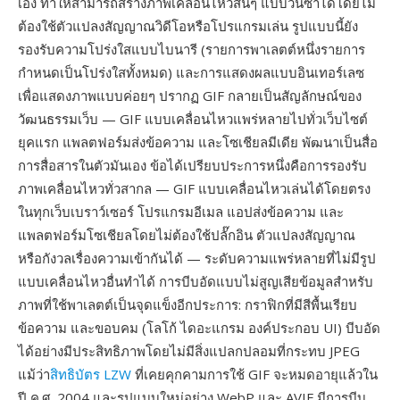
เอง ทำให้สามารถสร้างภาพเคลื่อนไหวสั้นๆ แบบวนซ้ำได้โดยไม่
ต้องใช้ตัวแปลงสัญญาณวิดีโอหรือโปรแกรมเล่น รูปแบบนี้ยัง
รองรับความโปร่งใสแบบไบนารี (รายการพาเลตต์หนึ่งรายการ
กำหนดเป็นโปร่งใสทั้งหมด) และการแสดงผลแบบอินเทอร์เลซ
เพื่อแสดงภาพแบบค่อยๆ ปรากฏ GIF กลายเป็นสัญลักษณ์ของ
วัฒนธรรมเว็บ — GIF แบบเคลื่อนไหวแพร่หลายไปทั่วเว็บไซต์
ยุคแรก แพลตฟอร์มส่งข้อความ และโซเชียลมีเดีย พัฒนาเป็นสื่อ
การสื่อสารในตัวมันเอง ข้อได้เปรียบประการหนึ่งคือการรองรับ
ภาพเคลื่อนไหวทั่วสากล — GIF แบบเคลื่อนไหวเล่นได้โดยตรง
ในทุกเว็บเบราว์เซอร์ โปรแกรมอีเมล แอปส่งข้อความ และ
แพลตฟอร์มโซเชียลโดยไม่ต้องใช้ปลั๊กอิน ตัวแปลงสัญญาณ
หรือกังวลเรื่องความเข้ากันได้ — ระดับความแพร่หลายที่ไม่มีรูป
แบบเคลื่อนไหวอื่นทำได้ การบีบอัดแบบไม่สูญเสียข้อมูลสำหรับ
ภาพที่ใช้พาเลตต์เป็นจุดแข็งอีกประการ: กราฟิกที่มีสีพื้นเรียบ
ข้อความ และขอบคม (โลโก้ ไดอะแกรม องค์ประกอบ UI) บีบอัด
ได้อย่างมีประสิทธิภาพโดยไม่มีสิ่งแปลกปลอมที่กระทบ JPEG
แม้ว่า
สิทธิบัตร LZW
ที่เคยคุกคามการใช้ GIF จะหมดอายุแล้วใน
ปี ค.ศ. 2004 และรูปแบบใหม่อย่าง WebP และ AVIF มีการบีบ