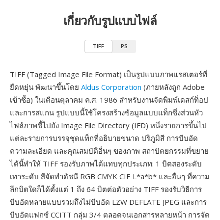
เกี่ยวกับรูปแบบไฟล์
TIFF
PS
TIFF (Tagged Image File Format) เป็นรูปแบบภาพแรสเตอร์ที่
ยืดหยุ่น พัฒนาขึ้นโดย
Aldus Corporation
(ภายหลังถูก Adobe
เข้าซื้อ) ในเดือนตุลาคม ค.ศ. 1986 สำหรับงานจัดพิมพ์เดสก์ท็อป
และการสแกน รูปแบบนี้ใช้โครงสร้างข้อมูลแบบแท็กซึ่งส่วนหัว
ไฟล์ภาพชี้ไปยัง Image File Directory (IFD) หนึ่งรายการขึ้นไป
แต่ละรายการบรรจุชุดแท็กที่อธิบายขนาด ปริภูมิสี การบีบอัด
ความละเอียด และคุณสมบัติอื่นๆ ของภาพ สถาปัตยกรรมที่ขยาย
ได้นี้ทำให้ TIFF รองรับภาพได้แทบทุกประเภท: 1 บิตสองระดับ
เทาระดับ สีจัดทำดัชนี RGB CMYK CIE L*a*b* และอื่นๆ ที่ความ
ลึกบิตใดก็ได้ตั้งแต่ 1 ถึง 64 บิตต่อตัวอย่าง TIFF รองรับวิธีการ
บีบอัดหลายแบบรวมถึงไม่บีบอัด LZW DEFLATE JPEG และการ
บีบอัดแฟกซ์ CCITT กลุ่ม 3/4 ตลอดจนเอกสารหลายหน้า การจัด