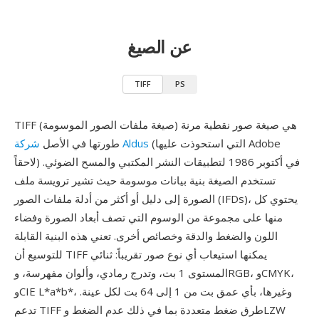
عن الصيغ
TIFF
PS
TIFF (صيغة ملفات الصور الموسومة) هي صيغة صور نقطية مرنة
(التي استحوذت عليها Adobe
شركة Aldus
طورتها في الأصل
لاحقاً) في أكتوبر 1986 لتطبيقات النشر المكتبي والمسح الضوئي.
تستخدم الصيغة بنية بيانات موسومة حيث تشير ترويسة ملف
الصورة إلى دليل أو أكثر من أدلة ملفات الصور (IFDs)، يحتوي كل
منها على مجموعة من الوسوم التي تصف أبعاد الصورة وفضاء
اللون والضغط والدقة وخصائص أخرى. تعني هذه البنية القابلة
للتوسيع أن TIFF يمكنها استيعاب أي نوع صور تقريباً: ثنائي
المستوى 1 بت، وتدرج رمادي، وألوان مفهرسة، وRGB، وCMYK،
وCIE L*a*b*، وغيرها، بأي عمق بت من 1 إلى 64 بت لكل عينة.
تدعم TIFF طرق ضغط متعددة بما في ذلك عدم الضغط وLZW