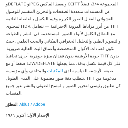
وDEFLATE وJPEG وضغط الفاكس CCITT المجموعة 3/4، فضلاً
عن المستندات متعددة الصفحات والتخزين المقسم للوصول
العشوائي الفعال للصور الكبيرة وقيم البكسل بالفاصلة العائمة
لمحتوى HDR. من أبرز مزاياها المرونة الاحترافية — تتعامل TIFF
مع النطاق الكامل لأنواع الصور المستخدمة في النشر والطباعة
والتصوير الطبي والتحليل الجغرافي المكاني والبحث العلمي، حيث
تكون فضاءات الألوان المتخصصة وأعماق البت العالية ضرورية.
جودة الأرشفة بدون فقدان ميزة جوهرية أخرى: تحافظ TIFF بدون
ضغط أو مع LZW/DEFLATE على كل قيمة بكسل بدقة، مما يجعلها
صيغة الأرشفة القياسية لدى
المكتبات
والمتاحف وأي مؤسسة
تتطلب دقة صور مضمونة على المدى الطويل. TIFF مدعومة من
كل تطبيق رئيسي لتحرير الصور والمسح الضوئي والنشر عبر جميع
المنصات.
Aldus / Adobe
:
المطوّر
الإصدار الأول
: أكتوبر ١٩٨٦