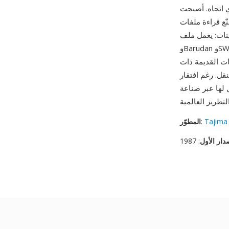
 أكثر صيغ التطريز دعماً على الإطلاق.
موثوق على ماكينات Tajima
وBarudan وSWF وBrother وMelco على حدٍ سواء، مما يلغي مخاوف تحويل الصيغ. البنية الملفية
ت القديمة ذات
ى بيانات وصفية مضمّنة
ل لها عبر صناعة
Tajima 
:
المطوّر
دار الأول
: 1987