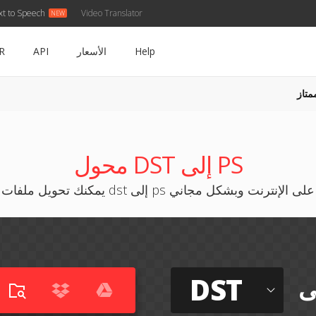
xt to Speech
Video Translator
Help
الأسعار
API
R
متاز
محول DST إلى PS
يمكنك تحويل ملفات dst إلى ps على الإنترنت وبشكل مجاني
DST
ى