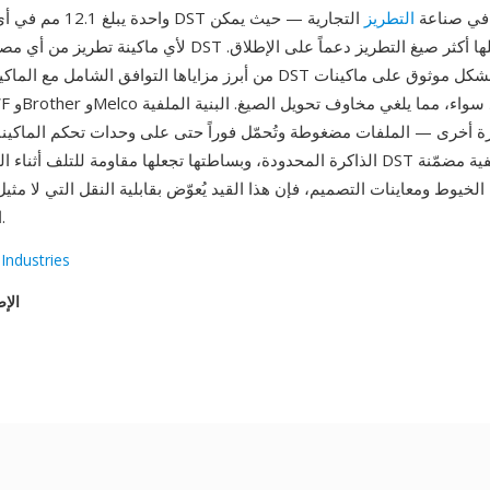
 DST المعيار الفعلي في صناعة
التطريز
التجارية — حيث يمكن
لأي ماكينة تطريز من أي مصنّع قراءة ملفات DST تقريباً، مما يجعلها
من أبرز مزاياها التوافق الشامل مع الماكينات: يعمل ملف DST بشكل 
ة أخرى — الملفات مضغوطة وتُحمّل فوراً حتى على وحدات تحكم الماكينا
الذاكرة المحدودة، وبساطتها تجعلها مقاومة للتلف أثناء النقل. رغم افتقار DST إل
الخيوط ومعاينات التصميم، فإن هذا القيد يُعوّض بقابلية النقل التي لا مثي
التطريز العالمية.
Industries
الإص