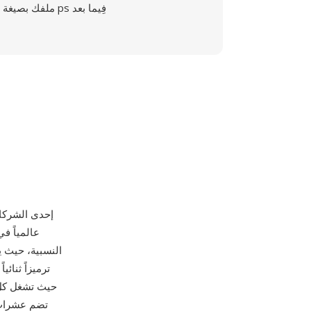
ملفك بصيغة ps فِيما بعد
عالمياً ف
النسبية، حيث ي
حيث تشغل كل غ