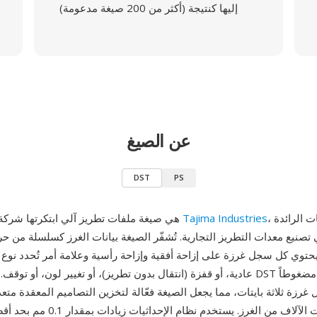
إليها كنتيجة (أكثر من 200 صيغة مدعومة)
عن الصيغ
DST
PS
، إحدى الشركات الرائدة
Tajima Industries
DST (Tajima) هي صيغة ملفات تطريز آلي ابتكرتها شركة
ي تصنيع معدات التطريز التجارية. تُشفّر الصيغة بيانات الغرز كسلسلة من ح
حتوي كل سجل غرزة على إزاحة أفقية وإزاحة رأسية وعلامة أمر تُحدد نوع
عادية، أو قفزة (انتقال بدون تطريز)، أو تغيير لون، أو توقف. تستخدم ملفات DST ترم
رزة ثلاثة بايتات، مما يجعل الصيغة فعّالة لتخزين التصاميم المعقدة متعدد
تضم عشرات الآلاف من الغرز. يستخدم نظا