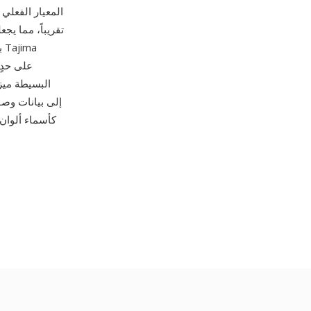
واحدة يبلغ 12.1 مم في أي اتجاه. أصبحت
البسيطة ميز
كأسماء ألوان 