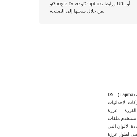
وGoogle Drive وDropbox، ورابط URL أو
من خلال سحبها إلى الصفحة.
ركات الإحداثيات
 الغرزة — غرزة
يزاً ثنائياً مضغوطاً
ة الألوان التي
م الإحداثيات زيادات بمقدار 0.1 مم بحد أقصى لطول غرزة