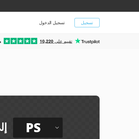
تسجيل
تسجيل الدخول
تقييم على
10,220
م
PS
إل