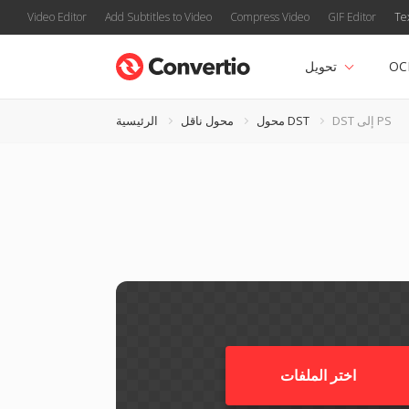
Video Editor
Add Subtitles to Video
Compress Video
GIF Editor
Te
OC
تحويل
DST إلى PS
محول DST
محول ناقل
الرئيسية
اختر الملفات