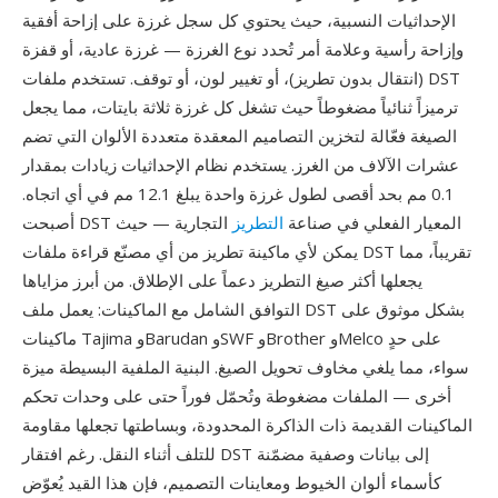
الإحداثيات النسبية، حيث يحتوي كل سجل غرزة على إزاحة أفقية
وإزاحة رأسية وعلامة أمر تُحدد نوع الغرزة — غرزة عادية، أو قفزة
(انتقال بدون تطريز)، أو تغيير لون، أو توقف. تستخدم ملفات DST
ترميزاً ثنائياً مضغوطاً حيث تشغل كل غرزة ثلاثة بايتات، مما يجعل
الصيغة فعّالة لتخزين التصاميم المعقدة متعددة الألوان التي تضم
عشرات الآلاف من الغرز. يستخدم نظام الإحداثيات زيادات بمقدار
0.1 مم بحد أقصى لطول غرزة واحدة يبلغ 12.1 مم في أي اتجاه.
أصبحت DST المعيار الفعلي في صناعة
التطريز
التجارية — حيث
يمكن لأي ماكينة تطريز من أي مصنّع قراءة ملفات DST تقريباً، مما
يجعلها أكثر صيغ التطريز دعماً على الإطلاق. من أبرز مزاياها
التوافق الشامل مع الماكينات: يعمل ملف DST بشكل موثوق على
ماكينات Tajima وBarudan وSWF وBrother وMelco على حدٍ
سواء، مما يلغي مخاوف تحويل الصيغ. البنية الملفية البسيطة ميزة
أخرى — الملفات مضغوطة وتُحمّل فوراً حتى على وحدات تحكم
الماكينات القديمة ذات الذاكرة المحدودة، وبساطتها تجعلها مقاومة
للتلف أثناء النقل. رغم افتقار DST إلى بيانات وصفية مضمّنة
كأسماء ألوان الخيوط ومعاينات التصميم، فإن هذا القيد يُعوّض