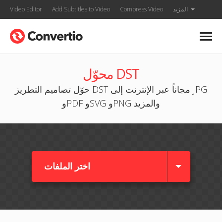
المزيد
Compress Video
Add Subtitles to Video
Video Editor
محوّل DST
حوّل تصاميم التطريز DST مجاناً عبر الإنترنت إلى JPG
وPDF وSVG وPNG والمزيد
اختر الملفات