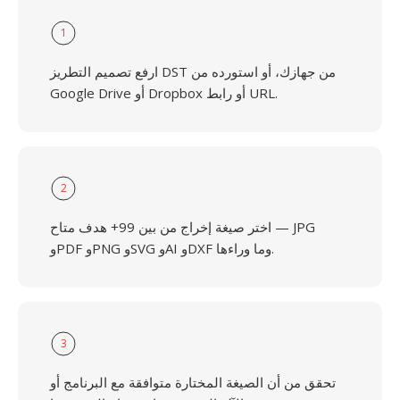
1
ارفع تصميم التطريز DST من جهازك، أو استورده من
Google Drive أو Dropbox أو رابط URL.
2
اختر صيغة إخراج من بين 99+ هدف متاح — JPG
وPDF وPNG وSVG وAI وDXF وما وراءها.
3
تحقق من أن الصيغة المختارة متوافقة مع البرنامج أو