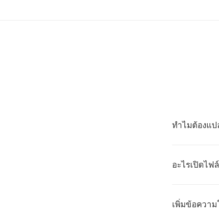
ทำไมต้องแปล
อะไรเปิดไฟล
เพิ่มข้อควา