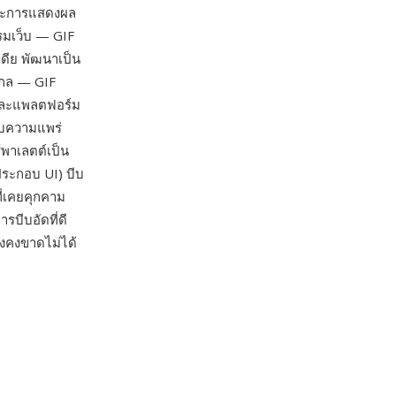
และการแสดงผล
รมเว็บ — GIF
ดีย พัฒนาเป็น
สากล — GIF
 และแพลตฟอร์ม
ดับความแพร่
้พาเลตต์เป็น
ประกอบ UI) บีบ
ี่เคยคุกคาม
บีบอัดที่ดี
ังคงขาดไม่ได้