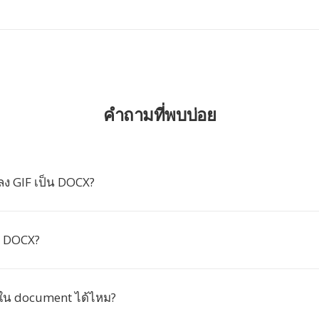
คำถามที่พบบ่อย
ง GIF เป็น DOCX?
์ DOCX?
มใน document ได้ไหม?