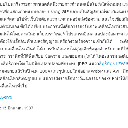
บบไบนารี (รายการพาเลตต์หนึ่งรายการกำหนดเป็นโปร่งใสทั้งหมด) 
ลซเพื่อแสดงภาพแบบค่อยๆ ปรากฏ GIF กลายเป็นสัญลักษณ์ของวัฒนธร
แพร่หลายไปทั่วเว็บไซต์ยุคแรก แพลตฟอร์มส่งข้อความ และโซเชียลมีเ
รในตัวมันเอง ข้อได้เปรียบประการหนึ่งคือการรองรับภาพเคลื่อนไหวทั่ว
เล่นได้โดยตรงในทุกเว็บเบราว์เซอร์ โปรแกรมอีเมล แอปส่งข้อความ
ต้องใช้ปลั๊กอิน ตัวแปลงสัญญาณ หรือกังวลเรื่องความเข้ากันได้ — ระ
ปแบบเคลื่อนไหวอื่นทำได้ การบีบอัดแบบไม่สูญเสียข้อมูลสำหรับภาพที่ใช
การ: กราฟิกที่มีสีพื้นเรียบ ข้อความ และขอบคม (โลโก้ ไดอะแกรม องค์
ประสิทธิภาพโดยไม่มีสิ่งแปลกปลอมที่กระทบ JPEG แม้ว่า
สิทธิบัตร LZW
ท
หมดอายุแล้วในปี ค.ศ. 2004 และรูปแบบใหม่อย่าง WebP และ AVIF มีการ
คลื่อนไหวสีเต็มรูปแบบ แต่การฝังรากลึกทางวัฒนธรรมของ GIF ทำให้ย
คลื่อนไหวทั่วไป
uServe
: 15 มิถุนายน 1987