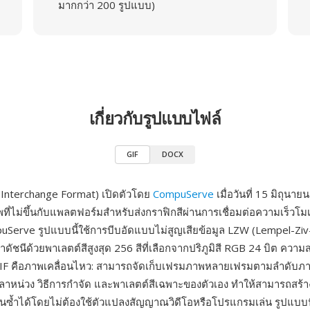
มากกว่า 200 รูปแบบ)
เกี่ยวกับรูปแบบไฟล์
GIF
DOCX
 Interchange Format) เปิดตัวโดย
CompuServe
เมื่อวันที่ 15 มิถุนาย
ที่ไม่ขึ้นกับแพลตฟอร์มสำหรับส่งกราฟิกสีผ่านการเชื่อมต่อความเร็วโม
Serve รูปแบบนี้ใช้การบีบอัดแบบไม่สูญเสียข้อมูล LZW (Lempel-Ziv
ัชนีด้วยพาเลตต์สีสูงสุด 256 สีที่เลือกจากปริภูมิสี RGB 24 บิต ควา
 GIF คือภาพเคลื่อนไหว: สามารถจัดเก็บเฟรมภาพหลายเฟรมตามลำดับภา
ลาหน่วง วิธีการกำจัด และพาเลตต์สีเฉพาะของตัวเอง ทำให้สามารถสร้า
นซ้ำได้โดยไม่ต้องใช้ตัวแปลงสัญญาณวิดีโอหรือโปรแกรมเล่น รูปแบบนี