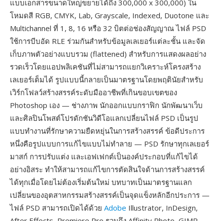
แบบเอกสารขนาดใหญ่ขยายได้ถึง 300,000 x 300,000) ใน
โหมดสี RGB, CMYK, Lab, Grayscale, Indexed, Duotone และ
Multichannel ที่ 1, 8, 16 หรือ 32 บิตต่อช่องสัญญาณ ไฟล์ PSD
ใช้การบีบอัด RLE ร่วมกันสำหรับข้อมูลเลเยอร์แต่ละชั้น และจัด
เก็บภาพตัวอย่างแบบรวม (flattened) สำหรับการแสดงผลอย่าง
รวดเร็วโดยแอปพลิเคชันที่ไม่สามารถแยกวิเคราะห์โครงสร้าง
เลเยอร์เต็มได้ รูปแบบนี้กลายเป็นมาตรฐานโดยพฤตินัยสำหรับ
เวิร์กโฟลว์สร้างสรรค์ระดับมืออาชีพที่เกินขอบเขตของ
Photoshop เอง — ช่างภาพ นักออกแบบกราฟิก นักพัฒนาเว็บ
และศิลปินโพสต์โปรดักชันวิดีโอแลกเปลี่ยนไฟล์ PSD เป็นรูป
แบบทำงานที่รักษาความยืดหยุ่นในการสร้างสรรค์ ข้อดีประการ
หนึ่งคือรูปแบบการแก้ไขแบบไม่ทำลาย — PSD รักษาทุกเลเยอร์
มาสก์ การปรับแต่ง และเอฟเฟกต์เป็นองค์ประกอบที่แก้ไขได้
อย่างอิสระ ทำให้สามารถแก้ไขการตัดสินใจด้านการสร้างสรรค์
ได้ทุกเมื่อโดยไม่ต้องเริ่มต้นใหม่ บทบาทเป็นมาตรฐานแลก
เปลี่ยนของอุตสาหกรรมสร้างสรรค์เป็นจุดแข็งหลักอีกประการ —
ไฟล์ PSD สามารถเปิดได้ด้วย
Adobe
Illustrator, InDesign,
After Effects, Premiere Pro รวมถึง Affinity Photo, GIMP,