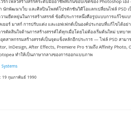
เวิร์กโฟลว์สร้างสรรค์ระดับมืออาชีพที่เกินขอบเขตของ Photoshop เอง
นักพัฒนาเว็บ และศิลปินโพสต์โปรดักชันวิดีโอแลกเปลี่ยนไฟล์ PSD เ
ความยืดหยุ่นในการสร้างสรรค์ ข้อดีประการหนึ่งคือรูปแบบการแก้ไข
ลเยอร์ มาสก์ การปรับแต่ง และเอฟเฟกต์เป็นองค์ประกอบที่แก้ไขได้อย่า
รตัดสินใจด้านการสร้างสรรค์ได้ทุกเมื่อโดยไม่ต้องเริ่มต้นใหม่ บทบ
อุตสาหกรรมสร้างสรรค์เป็นจุดแข็งหลักอีกประการ — ไฟล์ PSD สามาร
ator, InDesign, After Effects, Premiere Pro รวมถึง Affinity Photo,
hotopea ทำให้เป็นภาษากลางของการออกแบบภาพ
 Systems
: 19 กุมภาพันธ์ 1990