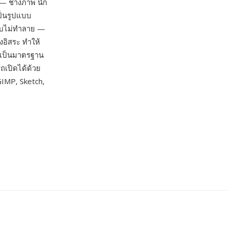
 — ช่างภาพ นัก
ป็นรูปแบบ
แบบไม่ทำลาย —
งอิสระ ทำให้
าทเป็นมาตรฐาน
ถเปิดได้ด้วย
 GIMP, Sketch,