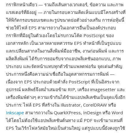
กราฟิกหน้าเดียว — รวมถึงเส้นทางเวกเตอร์, ข้อความ และภาพ
แรสเตอร์ที่ฝังอยู่ — ภายในกรอบความคิดเห็นแบบมีโครงสร้างที่
ให้พิกัดกรอบขอบเขตและรูปขนาดย่อตัวอย่างเสริม การห่อหุ้มนี้
ช่วยให้ไฟล์ EPS สามารถวางในเอกสารอื่นเป็นองค์ประกอบ
กราฟิกที่มีอยู่ในตัวเองโดยไม่รบกวนโค้ด PostScript ของ
เอกสารหลัก เป็นเวลาหลายทศวรรษ EPS ทำหน้าที่เป็นรูปแบบ
แลกเปลี่ยนสากลในงานสิ่งพิมพ์มืออาชีพ, งานก่อนพิมพ์ และการ
ผลิตสิ่งพิมพ์ ได้รับการยอมรับจากแอปพลิเคชันออกแบบ, ภาพ
ประกอบ และจัดหน้าแทบทุกตัวข้ามแพลตฟอร์ม จุดเด่นสำคัญ
ประการหนึ่งคือความน่าเชื่อถือในอุตสาหกรรมการพิมพ์ —
เนื่องจาก EPS ประกอบด้วยคำสั่ง PostScript ที่เป็นอิสระจาก
อุปกรณ์ ผลลัพธ์จึงสม่ำเสมอข้าม RIP, เครื่อง imagesetter และ
เครื่องพิมพ์ต่างๆ ความเข้ากันได้ข้ามแอปพลิเคชันเป็นจุดแข็งอีก
ประการ: ไฟล์ EPS ที่สร้างใน Illustrator, CorelDRAW หรือ
Inkscape
สามารถวางใน QuarkXPress, InDesign หรือ Word
ได้โดยไม่ต้องใช้แอปพลิเคชันต้นทาง แม้ PDF จะเข้ามาแทนที่
EPS ในเวิร์กโฟลว์สมัยใหม่เป็นส่วนใหญ่ แต่รูปแบบนี้ยังคงถูกใช้