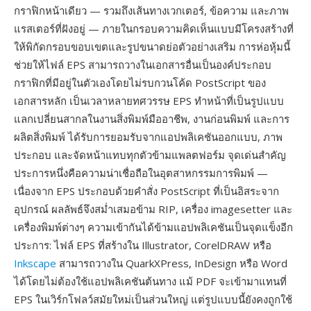
กราฟิกหน้าเดียว — รวมถึงเส้นทางเวกเตอร์, ข้อความ และภาพ
แรสเตอร์ที่ฝังอยู่ — ภายในกรอบความคิดเห็นแบบมีโครงสร้างที่
ให้พิกัดกรอบขอบเขตและรูปขนาดย่อตัวอย่างเสริม การห่อหุ้มนี้
ช่วยให้ไฟล์ EPS สามารถวางในเอกสารอื่นเป็นองค์ประกอบ
กราฟิกที่มีอยู่ในตัวเองโดยไม่รบกวนโค้ด PostScript ของ
เอกสารหลัก เป็นเวลาหลายทศวรรษ EPS ทำหน้าที่เป็นรูปแบบ
แลกเปลี่ยนสากลในงานสิ่งพิมพ์มืออาชีพ, งานก่อนพิมพ์ และการ
ผลิตสิ่งพิมพ์ ได้รับการยอมรับจากแอปพลิเคชันออกแบบ, ภาพ
ประกอบ และจัดหน้าแทบทุกตัวข้ามแพลตฟอร์ม จุดเด่นสำคัญ
ประการหนึ่งคือความน่าเชื่อถือในอุตสาหกรรมการพิมพ์ —
เนื่องจาก EPS ประกอบด้วยคำสั่ง PostScript ที่เป็นอิสระจาก
อุปกรณ์ ผลลัพธ์จึงสม่ำเสมอข้าม RIP, เครื่อง imagesetter และ
เครื่องพิมพ์ต่างๆ ความเข้ากันได้ข้ามแอปพลิเคชันเป็นจุดแข็งอีก
ประการ: ไฟล์ EPS ที่สร้างใน Illustrator, CorelDRAW หรือ
Inkscape
สามารถวางใน QuarkXPress, InDesign หรือ Word
ได้โดยไม่ต้องใช้แอปพลิเคชันต้นทาง แม้ PDF จะเข้ามาแทนที่
EPS ในเวิร์กโฟลว์สมัยใหม่เป็นส่วนใหญ่ แต่รูปแบบนี้ยังคงถูกใช้