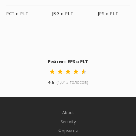
PCT в PLT
JBG в PLT
JPS в PLT
Рейтинг EPS в PLT
4.6
(1,013 голосов)
About
Security
Форматы