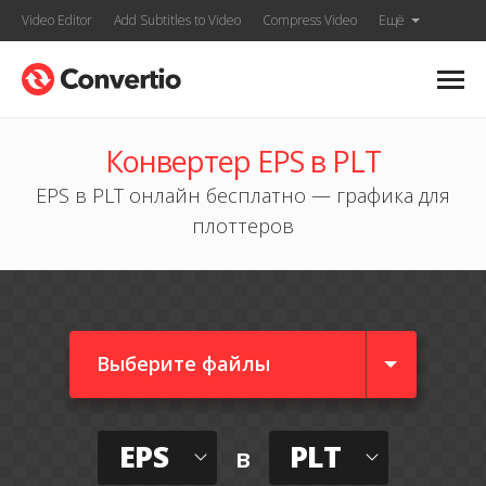
Video Editor
Add Subtitles to Video
Compress Video
Ещё
Конвертер EPS в PLT
EPS в PLT онлайн бесплатно — графика для
плоттеров
Выберите файлы
EPS
PLT
в