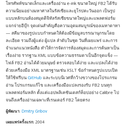
โทรศัพท์ขนาดเล็กและเครื่องอ่าน e-ink ขนาดใหญ่ FB2 ได้รับ
ความนิยมอย่างมหาศาลในรัสเซียและยุโรปตะวันออก เป็นรูป
แบบหลักบนห้องสมุดดิจิทัลรัสเซียขนาดใหญ่และแพลตฟอร์ม
แจกจ่ายอีบุ๊ก จุดเด่นสำคัญคือความอุดมสมบูรณ์ของเมทาดาทา
— สคีมาของรูปแบบกำหนดให้ต้องมีข้อมูลบรรณานุกรมโดย
ละเอียด รวมถึงผู้แต่ง ผู้แปล ลำดับในชุด วันที่เผยแพร่ และการ
จำแนกแนวหนังสือ ทำให้การจัดการห้องสมุดและการค้นหาเป็น
เรื่องง่าย รากฐาน XML แบบข้อความธรรมดาเป็นอีกจุดแข็ง —
ไฟล์ FB2 อ่านได้ด้วยมนุษย์ ตรวจสอบได้ง่าย และแปลงได้ง่าย
ด้วยเครื่องมือ XML มาตรฐานเช่น XSLT ข้อกำหนดรูปแบบเปิด
ให้ใช้ฟรีบน
GitHub
และระบบนิเวศที่กว้างขวางของโปรแกรม
อ่าน โปรแกรมแก้ไข และเครื่องมือแปลงรองรับ FB2 บนทุก
แพลตฟอร์มหลัก ตั้งแต่แอปพลิเคชันเดสก์ท็อปอย่าง Calibre ไป
จนถึงเครื่องอ่านเฉพาะที่เรนเดอร์ FB2 โดยตรง
ผู้พัฒนา
:
Dmitry Gribov
เผยแพร่ครั้งแรก
: 2004