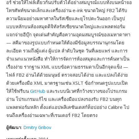
อร์ ช่วยให้ไฟล์เดียวกันปรับตัวได้อย่างสมบูรณ์แบบทั้งบนหน้าจอ
โทรศัพท์ขนาดเล็กและเครื่องอ่าน e-ink ขนาดใหญ่ FB2 ได้รับ
ความนิยมอย่างมหาศาลในรัสเซียและยุโรปตะวันออก เป็นรูป
แบบหลักบนห้องสมุดดิจิทัลรัสเซียขนาดใหญ่และแพลตฟอร์ม
แจกจ่ายอีบุ๊ก จุดเด่นสำคัญคือความอุดมสมบูรณ์ของเมทาดาทา
— สคีมาของรูปแบบกำหนดให้ต้องมีข้อมูลบรรณานุกรมโดย
ละเอียด รวมถึงผู้แต่ง ผู้แปล ลำดับในชุด วันที่เผยแพร่ และการ
จำแนกแนวหนังสือ ทำให้การจัดการห้องสมุดและการค้นหาเป็น
เรื่องง่าย รากฐาน XML แบบข้อความธรรมดาเป็นอีกจุดแข็ง —
ไฟล์ FB2 อ่านได้ด้วยมนุษย์ ตรวจสอบได้ง่าย และแปลงได้ง่าย
ด้วยเครื่องมือ XML มาตรฐานเช่น XSLT ข้อกำหนดรูปแบบเปิด
ให้ใช้ฟรีบน
GitHub
และระบบนิเวศที่กว้างขวางของโปรแกรม
อ่าน โปรแกรมแก้ไข และเครื่องมือแปลงรองรับ FB2 บนทุก
แพลตฟอร์มหลัก ตั้งแต่แอปพลิเคชันเดสก์ท็อปอย่าง Calibre ไป
จนถึงเครื่องอ่านเฉพาะที่เรนเดอร์ FB2 โดยตรง
ผู้พัฒนา
:
Dmitry Gribov