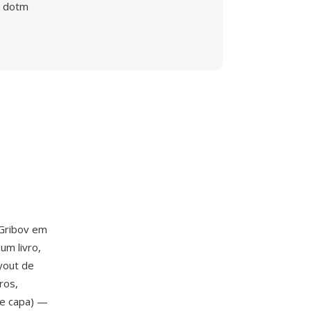
dotm
 Gribov em
um livro,
yout de
ros,
de capa) —