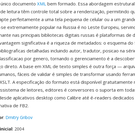
 único documento
XML
bem formado. Essa abordagem estrutural s
s de leitura têm controle total sobre a renderização, permitindo
apte perfeitamente a uma tela pequena de celular ou a um grande 
-se extremamente popular na Russia é no Leste Europeu, servi
nte nas principais bibliotecas digitais russas é plataformas de d
antagem significativa é a riqueza de metadados: o esquema do
bliograficas detalhadas incluindo autor, tradutor, posicao na séri
classificacao por genero, tornando o gerenciamento é a descobe
lgo direto. A base em XML de texto simples é outra força — arqu
humanos, fáceis de validar é simples de transformar usando ferr
SLT. A especificação do formato está disponível gratuitamente
sistema de leitores, editores é conversores o suporta em todas
desde aplicativos desktop como Calibre até é-readers dedicado
nativa de FB2.
or
:
Dmitry Gribov
nicial
: 2004