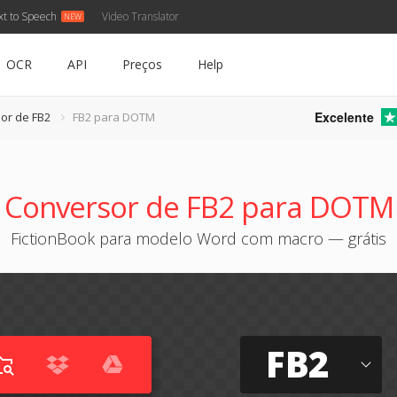
xt to Speech
Video Translator
OCR
API
Preços
Help
Excelente
or de FB2
FB2 para DOTM
Conversor de FB2 para DOTM
FictionBook para modelo Word com macro — grátis
FB2