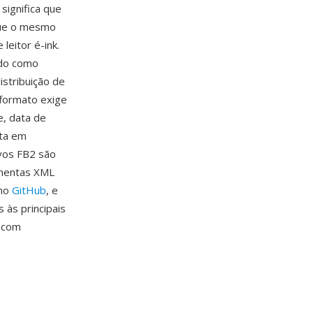
ignifica que
 que o mesmo
leitor é-ink.
ndo como
istribuição de
 formato exige
e, data de
rta em
ivos FB2 são
amentas XML
 no
GitHub
, e
 às principais
s com