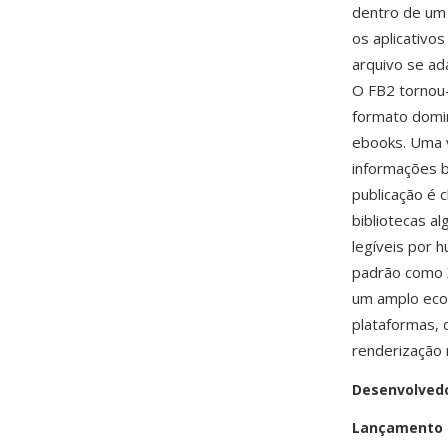
dentro de um
os aplicativo
arquivo se ad
O FB2 tornou
formato domina
ebooks. Uma v
informações bi
publicação é 
bibliotecas a
legíveis por 
padrão como X
um amplo ecos
plataformas, 
renderização 
Desenvolved
Lançamento i