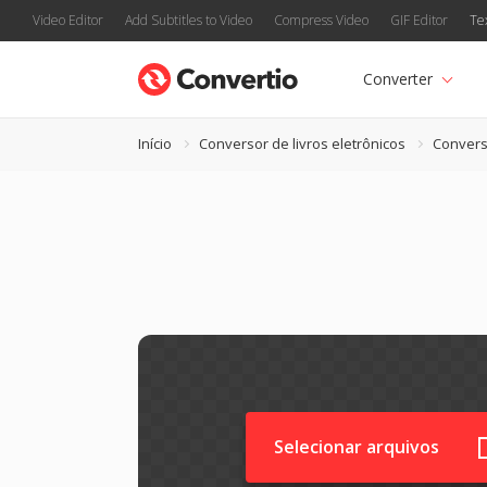
Video Editor
Add Subtitles to Video
Compress Video
GIF Editor
Te
Converter
Início
Conversor de livros eletrônicos
Convers
Selecionar arquivos