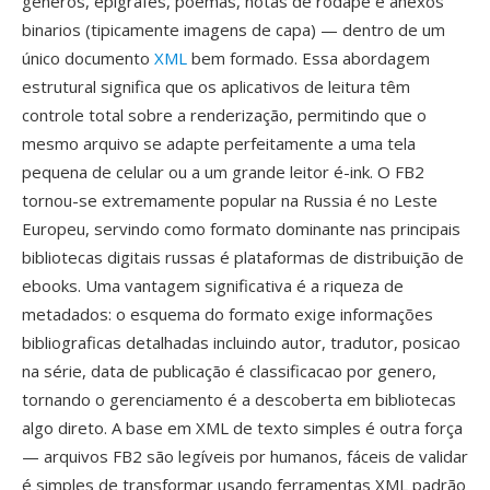
gêneros, epigrafes, poemas, notas de rodape é anexos
binarios (tipicamente imagens de capa) — dentro de um
único documento
XML
bem formado. Essa abordagem
estrutural significa que os aplicativos de leitura têm
controle total sobre a renderização, permitindo que o
mesmo arquivo se adapte perfeitamente a uma tela
pequena de celular ou a um grande leitor é-ink. O FB2
tornou-se extremamente popular na Russia é no Leste
Europeu, servindo como formato dominante nas principais
bibliotecas digitais russas é plataformas de distribuição de
ebooks. Uma vantagem significativa é a riqueza de
metadados: o esquema do formato exige informações
bibliograficas detalhadas incluindo autor, tradutor, posicao
na série, data de publicação é classificacao por genero,
tornando o gerenciamento é a descoberta em bibliotecas
algo direto. A base em XML de texto simples é outra força
— arquivos FB2 são legíveis por humanos, fáceis de validar
é simples de transformar usando ferramentas XML padrão