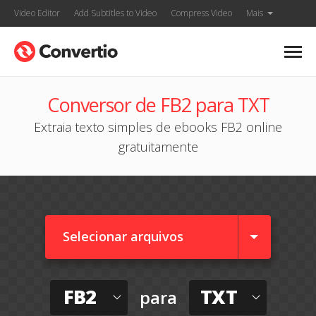
Video Editor
Add Subtitles to Video
Compress Video
Mais
Conversor de FB2 para TXT
Extraia texto simples de ebooks FB2 online
gratuitamente
Selecionar arquivos
FB2
TXT
para