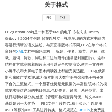
关于格式
FB2
TXT
FB2(FictionBook)是一种基于XML的电子书格式,由Dmitry
Gribov于2004年创建,旨在以独立于视觉呈现的方式对书籍内
容进行清晰的语义描述。与页面排版格式不同,FB2在单个格式
良好的
XML
文档中编码结构 — 标题、作者、章节、注释、体
裁、题词、诗歌、脚注和二进制附件(通常是封面图片)。这种
结构化方式意味着阅读应用可以完全控制渲染,使同一文件在
小屏手机和大屏电子墨水阅读器上都能完美适配。FB2在俄罗
斯和东欧广受欢迎,成为俄罗斯各大数字图书馆和电子书分发
平台的主流格式。一个显著优势是元数据的丰富性:该格式的模
式要求提供详细的书目信息,包括作者、译者、系列位置、出
版日期和体裁分类,使图书管理和检索变得简便。纯文本XML
基础是另一大优势 — FB2文件可读性强,易于验证,可以使用
XSLT等标准XML工具进行转换。格式规范在
GitHub
上免费提