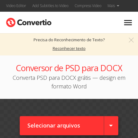
Video Editor
Add Subtitles to Video
Compress Video
Mais
Precisa do Reconhecimento de Texto?
Reconhecer texto
Conversor de PSD para DOCX
Converta PSD para DOCX grátis — design em
formato Word
Selecionar arquivos