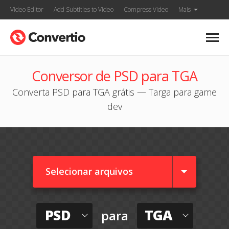
Video Editor
Add Subtitles to Video
Compress Video
Mais
Conversor de PSD para TGA
Converta PSD para TGA grátis — Targa para game
dev
Selecionar arquivos
PSD
TGA
para