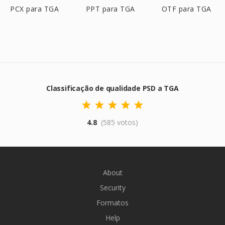
PCX para TGA
PPT para TGA
OTF para TGA
Classificação de qualidade PSD a TGA
4.8
(585 votos)
About
Security
Formatos
Help