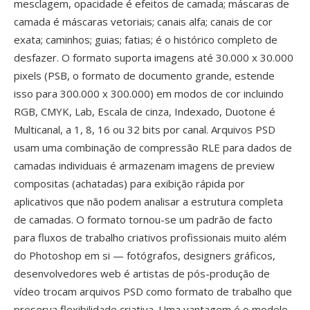
mesclagem, opacidade é efeitos de camada; máscaras de
camada é máscaras vetoriais; canais alfa; canais de cor
exata; caminhos; guias; fatias; é o histórico completo de
desfazer. O formato suporta imagens até 30.000 x 30.000
pixels (PSB, o formato de documento grande, estende
isso para 300.000 x 300.000) em modos de cor incluindo
RGB, CMYK, Lab, Escala de cinza, Indexado, Duotone é
Multicanal, a 1, 8, 16 ou 32 bits por canal. Arquivos PSD
usam uma combinação de compressão RLE para dados de
camadas individuais é armazenam imagens de preview
compositas (achatadas) para exibição rápida por
aplicativos que não podem analisar a estrutura completa
de camadas. O formato tornou-se um padrão de facto
para fluxos de trabalho criativos profissionais muito além
do Photoshop em si — fotógrafos, designers gráficos,
desenvolvedores web é artistas de pós-produção de
vídeo trocam arquivos PSD como formato de trabalho que
preserva flexibilidade criativa. Uma vantagem é o modelo