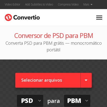
Video Editor
Add Subtitles to Video
Compress Video
Mais
Conversor de PSD para PBM
Converta PSD para PBM grátis — monocromático
portátil
Selecionar arquivos
PSD
PBM
para