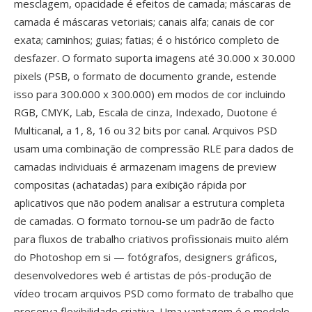
mesclagem, opacidade é efeitos de camada; máscaras de
camada é máscaras vetoriais; canais alfa; canais de cor
exata; caminhos; guias; fatias; é o histórico completo de
desfazer. O formato suporta imagens até 30.000 x 30.000
pixels (PSB, o formato de documento grande, estende
isso para 300.000 x 300.000) em modos de cor incluindo
RGB, CMYK, Lab, Escala de cinza, Indexado, Duotone é
Multicanal, a 1, 8, 16 ou 32 bits por canal. Arquivos PSD
usam uma combinação de compressão RLE para dados de
camadas individuais é armazenam imagens de preview
compositas (achatadas) para exibição rápida por
aplicativos que não podem analisar a estrutura completa
de camadas. O formato tornou-se um padrão de facto
para fluxos de trabalho criativos profissionais muito além
do Photoshop em si — fotógrafos, designers gráficos,
desenvolvedores web é artistas de pós-produção de
vídeo trocam arquivos PSD como formato de trabalho que
preserva flexibilidade criativa. Uma vantagem é o modelo