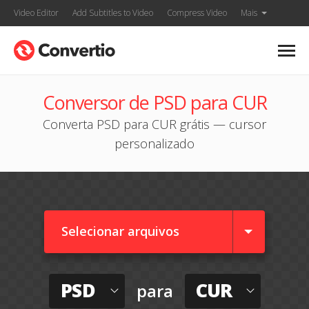
Video Editor
Add Subtitles to Video
Compress Video
Mais
Conversor de PSD para CUR
Converta PSD para CUR grátis — cursor
personalizado
Selecionar arquivos
PSD
CUR
para