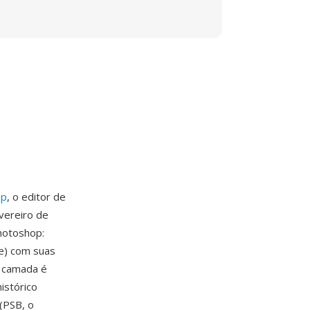
op
, o editor de
vereiro de
hotoshop:
te) com suas
 camada é
histórico
(PSB, o