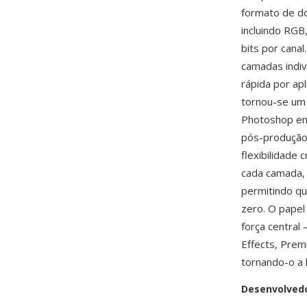
formato de d
incluindo RGB
bits por can
camadas indiv
rápida por ap
tornou-se um 
Photoshop em 
pós-produção
flexibilidade
cada camada,
permitindo q
zero. O papel
força centra
Effects, Prem
tornando-o a l
Desenvolved