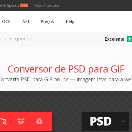
xt to Speech
Video Translator
OCR
API
Preços
Help
Excelente
D
PSD para GIF
Conversor de PSD para GIF
Converta PSD para GIF online — imagem leve para a we
PSD