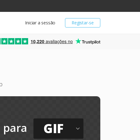
Iniciar a sessão
Registar-se
10,220
avaliações no
b
GIF
para