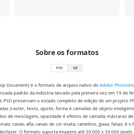
Sobre os formatos
PSD
GIF
op Document) é o formato de arquivo nativo do
Adobe Photosh
izada padrão da indústria lancado pela primeira vez em 19 de fe
os PSD preservam o estado completo de edição de um projeto P
das (raster, texto, ajuste, forma é camadas de objeto inteligen
dos de mesclagem, opacidade é efeitos de camada; máscaras de
iais; canais alfa; canais de cor exata; caminhos; guias; fatias; é o 
esfazer. O formato suporta imagens até 30.000 x 30.000 pixels 