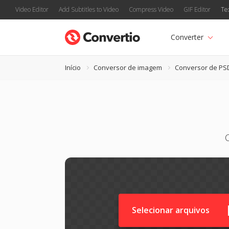
Video Editor
Add Subtitles to Video
Compress Video
GIF Editor
Te
Converter
Início
Conversor de imagem
Conversor de PS
Selecionar arquivos