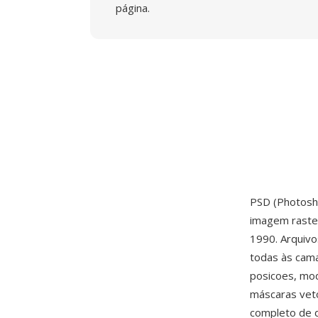
página.
PSD (Photosh
imagem raster
1990. Arquiv
todas às cama
posicoes, mo
máscaras vetor
completo de d