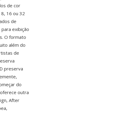
os de cor
 8, 16 ou 32
dados de
 para exibição
as. O formato
muito além do
tistas de
reserva
SD preserva
temente,
começar do
 oferece outra
ign, After
pea,