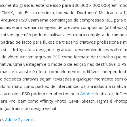
ocumento grande, estende isso para 300.000 x 300.000) em mod
, CMYK, Lab, Escala de cinza, Indexado, Duotone é Multicanal, a 1,
al. Arquivos PSD usam uma combinação de compressão RLE para 
iduais é armazenam imagens de preview compositas (achatadas)
licativos que não podem analisar a estrutura completa de camad
padrão de facto para fluxos de trabalho criativos profissionais 
si — fotógrafos, designers gráficos, desenvolvedores web é ar
 de vídeo trocam arquivos PSD como formato de trabalho que p
 criativa. Uma vantagem é o modelo de edição não destrutiva: o P
 mascara, ajuste é efeito como elementos editáveis independen
ue decisoes criativas sejam revisadas a qualquer momento sem 
 do formato como padrão de intercâmbio para a indústria criativa
l — arquivos PSD podem ser abertos pelo
Adobe
Illustrator, InDes
iere Pro, bem como Affinity Photo, GIMP, Sketch, Figma é Photo
íngua franca do design visual.
or
:
Adobe Systems