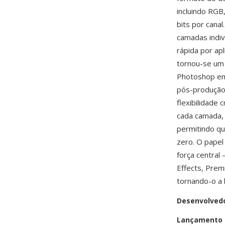
incluindo RGB
bits por can
camadas indiv
rápida por ap
tornou-se um 
Photoshop em 
pós-produção
flexibilidade
cada camada,
permitindo q
zero. O papel
força centra
Effects, Prem
tornando-o a l
Desenvolved
Lançamento i