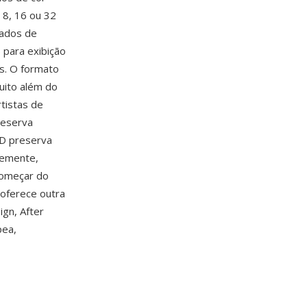
 8, 16 ou 32
dados de
 para exibição
as. O formato
muito além do
tistas de
reserva
SD preserva
temente,
começar do
 oferece outra
ign, After
pea,