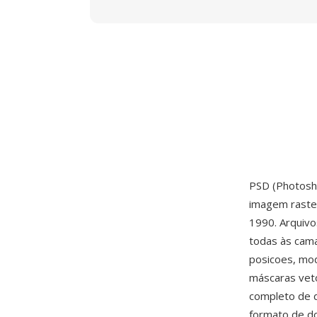
PSD (Photosh
imagem raster
1990. Arquiv
todas às cama
posicoes, mo
máscaras vetor
completo de d
formato de d