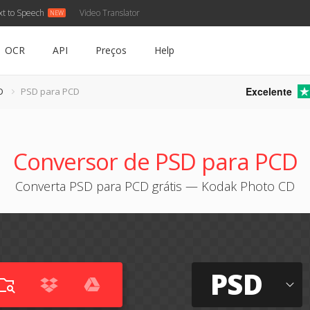
xt to Speech
Video Translator
OCR
API
Preços
Help
Excelente
D
PSD para PCD
Conversor de PSD para PCD
Converta PSD para PCD grátis — Kodak Photo CD
PSD