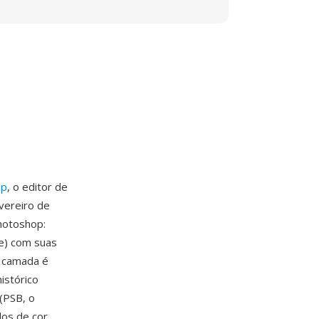
op
, o editor de
vereiro de
hotoshop:
te) com suas
 camada é
histórico
(PSB, o
os de cor