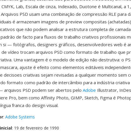
, CMYK, Lab, Escala de cinza, Indexado, Duotone é Multicanal, a 1,
al. Arquivos PSD usam uma combinação de compressão RLE para 
iduais é armazenam imagens de preview compositas (achatadas)
licativos que não podem analisar a estrutura completa de camad
padrão de facto para fluxos de trabalho criativos profissionais 
si — fotógrafos, designers gráficos, desenvolvedores web é ar
 de vídeo trocam arquivos PSD como formato de trabalho que p
 criativa. Uma vantagem é o modelo de edição não destrutiva: o P
 mascara, ajuste é efeito como elementos editáveis independen
ue decisoes criativas sejam revisadas a qualquer momento sem 
 do formato como padrão de intercâmbio para a indústria criativa
l — arquivos PSD podem ser abertos pelo
Adobe
Illustrator, InDes
iere Pro, bem como Affinity Photo, GIMP, Sketch, Figma é Photo
íngua franca do design visual.
or
:
Adobe Systems
nicial
: 19 de fevereiro de 1990