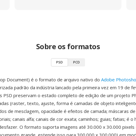
Sobre os formatos
PSD
PCD
op Document) é o formato de arquivo nativo do
Adobe Photosh
izada padrão da indústria lancado pela primeira vez em 19 de fe
os PSD preservam o estado completo de edição de um projeto P
das (raster, texto, ajuste, forma é camadas de objeto inteligen
dos de mesclagem, opacidade é efeitos de camada; máscaras de
iais; canais alfa; canais de cor exata; caminhos; guias; fatias; é o 
esfazer. O formato suporta imagens até 30.000 x 30.000 pixels 
ocumento grande, estende isso para 300.000 x 300.000) em mod