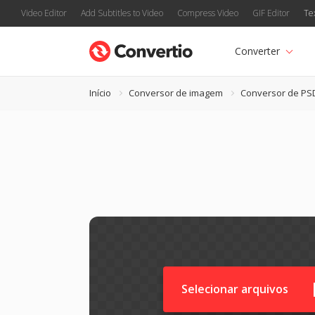
Video Editor
Add Subtitles to Video
Compress Video
GIF Editor
Te
Converter
Início
Conversor de imagem
Conversor de PS
Selecionar arquivos