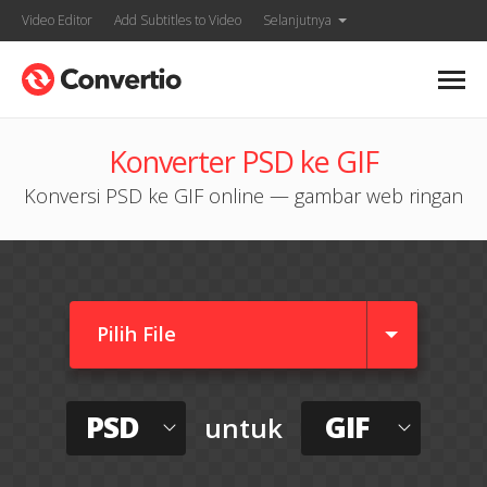
Video Editor
Add Subtitles to Video
Selanjutnya
Konverter PSD ke GIF
Konversi PSD ke GIF online — gambar web ringan
Pilih File
PSD
GIF
untuk