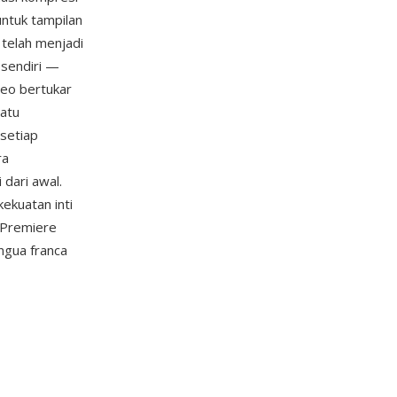
untuk tampilan
 telah menjadi
 sendiri —
deo bertukar
satu
setiap
ra
dari awal.
ekuatan inti
, Premiere
ngua franca