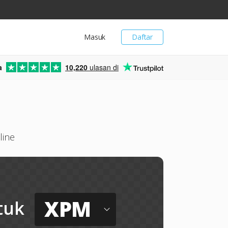
Masuk
Daftar
a
10,220
ulasan di
line
XPM
tuk