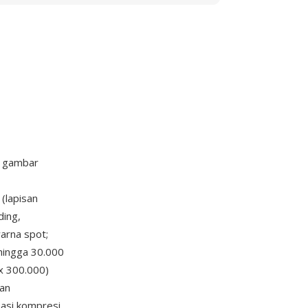
r gambar
(lapisan
ding,
warna spot;
 hingga 30.000
x 300.000)
an
nasi kompresi