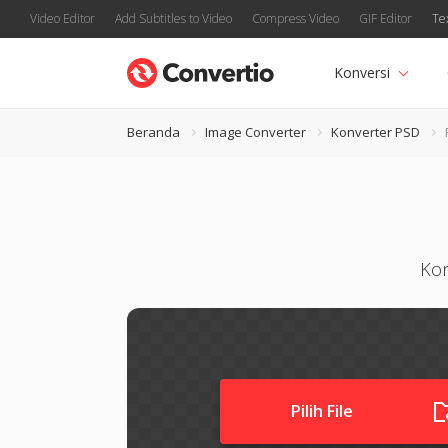
Video Editor
Add Subtitles to Video
Compress Video
GIF Editor
Te
Konversi
Beranda
Image Converter
Konverter PSD
Kon
Pilih File