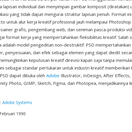
a lapisan individual dan menyimpan gambar komposit (diratakan) 
ikasi yang tidak dapat mengurai struktur lapisan penuh. Format ini
cto untuk alur kerja kreatif profesional jauh melampaui Photoshop
esainer grafis, pengembang web, dan seniman pasca-produksi vi
ai format kerja yang mempertahankan fleksibilitas kreatif. Salah 
a adalah model pengeditan non-destruktif: PSD mempertahankan 
er, penyesuaian, dan efek sebagai elemen yang dapat diedit seca
emungkinkan keputusan kreatif direvisi kapan saja tanpa memulai 
ini sebagai standar pertukaran untuk industri kreatif memberikan k
e PSD dapat dibuka oleh
Adobe
Illustrator, InDesign, After Effects
finity Photo, GIMP, Sketch, Figma, dan Photopea, menjadikannya li
g
:
Adobe Systems
 Februari 1990