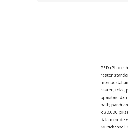
PSD (Photosho
raster standar
mempertahank
raster, teks,
opasitas, dan 
path; panduan
x 30.000 piks
dalam mode w
Multichannel,