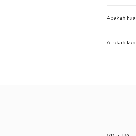
Apakah kual
Apakah konv
PSD ke JPG