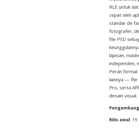
RLE untuk dat
cepat oleh apl
standar de fa
fotografer, d
file PSD sebag
keunggulanny
lapisan, mask
independen, m
Peran format 
lainnya — fil
Pro, serta Af
desain visual.
Pengemban
Rilis awal
: 19