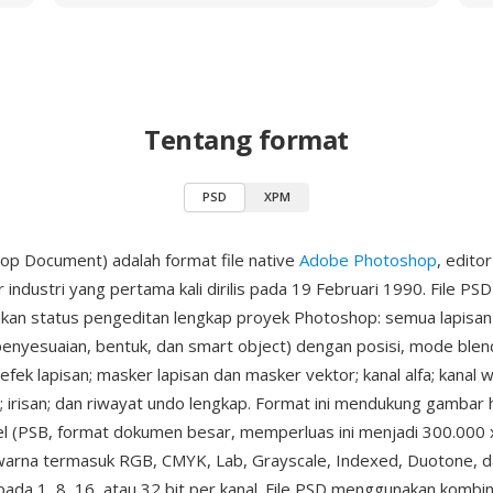
Tentang format
PSD
XPM
p Document) adalah format file native
Adobe Photoshop
, edito
 industri yang pertama kali dirilis pada 19 Februari 1990. File PSD
an status pengeditan lengkap proyek Photoshop: semua lapisan 
 penyesuaian, bentuk, dan smart object) dengan posisi, mode blen
efek lapisan; masker lapisan dan masker vektor; kanal alfa; kanal 
; irisan; dan riwayat undo lengkap. Format ini mendukung gambar
el (PSB, format dokumen besar, memperluas ini menjadi 300.000 
arna termasuk RGB, CMYK, Lab, Grayscale, Indexed, Duotone, d
 pada 1, 8, 16, atau 32 bit per kanal. File PSD menggunakan kombi