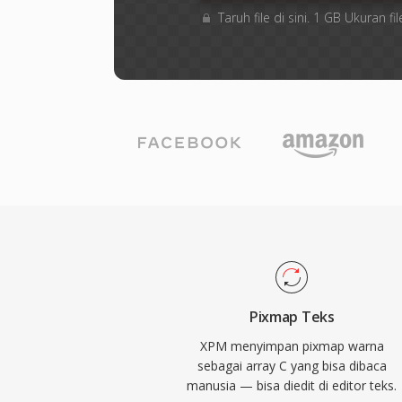
Taruh file di sini. 1 GB Ukuran
Pixmap Teks
XPM menyimpan pixmap warna
sebagai array C yang bisa dibaca
manusia — bisa diedit di editor teks.