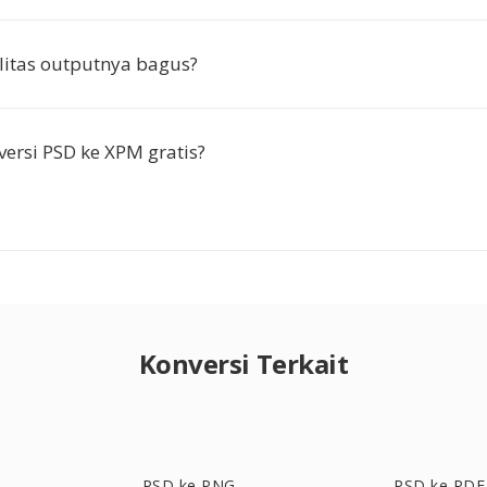
itas outputnya bagus?
ersi PSD ke XPM gratis?
Konversi Terkait
PSD ke PNG
PSD ke PDF