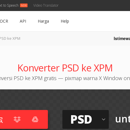
xt to Speech
Video Translator
OCR
API
Harga
Help
Istimew
PSD ke XPM
Konverter PSD ke XPM
versi PSD ke XPM gratis — pixmap warna X Window on
PSD
un