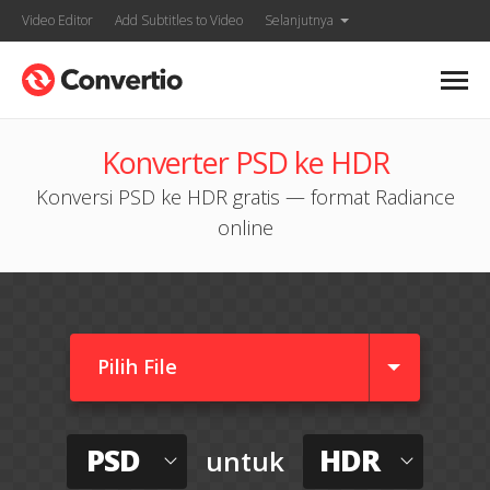
Video Editor
Add Subtitles to Video
Selanjutnya
Konverter PSD ke HDR
Konversi PSD ke HDR gratis — format Radiance
online
Pilih File
PSD
HDR
untuk